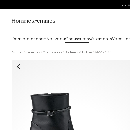
Livr
Hommes
Femmes
Dernière chance
Nouveau
Chaussures
Vêtements
Vacatio
Accueil
Femmes
Chaussures
Bottines & Bottes
AMARA 425