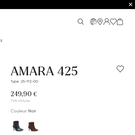
✕
fr
es
AMARA 425
Type. 25-172-00
249,90 €
TVA incluse.
Couleur:
Noir