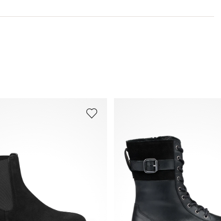
Hauteur du talon:
70 mm
Tu trouveras plus d'informations sur le sujet dans la
section
Expédition
et
Retourner
.
Foire aux questions
.