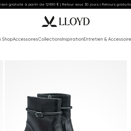
aison gratuite à partir de 129,90 € | Retour sous 30 jours | Retours gratuits
n Shop
Accessoires
Collections
Inspiration
Entretien & Accessoir