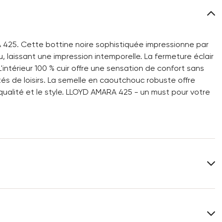
425. Cette bottine noire sophistiquée impressionne par
u, laissant une impression intemporelle. La fermeture éclair
L'intérieur 100 % cuir offre une sensation de confort sans
tés de loisirs. La semelle en caoutchouc robuste offre
la qualité et le style. LLOYD AMARA 425 - un must pour votre
Dessus:
Cuir lisse
Matériau de la semelle intérieure:
Cuir