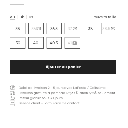
eu
uk
us
Trouve ta taille
35
36
36.5
37
38
38.5
39
40
40.5
41
Ajouter au panier
Délai de livraison 2 - 5 jours avec LaPoste / Colissimo
Livraison gratuite à partir de 129,90 €, sinon 5,95€ seulement
Retour gratuit sous 30 jours
Service client - Formulaire de contact