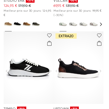
STUDIO ERA
VULCAN
-31%
-50%
124,95 €
179,90 €
69,95 €
139,90 €
Meilleur prix sur 30 jours: 124,95
Meilleur prix sur 30 jours: 99,95 €
€
(-30%)
TEMPO
UPTOWN
-50%
-31%