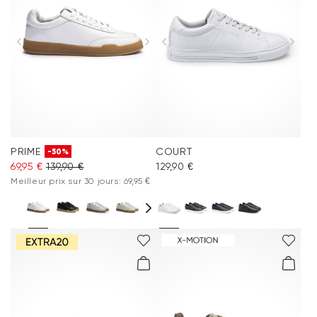
Vêtements
Vacation Shop
Accessoires
Collections
PRIME
COURT
-50%
69,95 €
139,90 €
129,90 €
Inspiration
Meilleur prix sur 30 jours: 69,95 €
Entretien & Accessoires