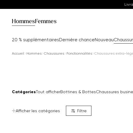
Livr
Hommes
Femmes
20 % supplémentaires
Dernière chance
Nouveau
Chaussu
Accueil
Hommes
Chaussures
Fonctionnalités
Chaussures extra-lég
Catégories
Tout afficher
Bottines & Bottes
Chaussures busine
Afficher les catégories
Filtre