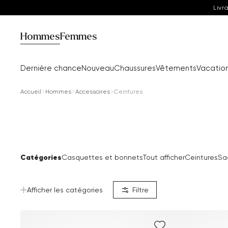
Livr
Hommes
Femmes
Dernière chance
Nouveau
Chaussures
Vêtements
Vacatio
Accueil
Hommes
Accessoires
Ceintures
Catégories
Casquettes et bonnets
Tout afficher
Ceintures
Sa
Afficher les catégories
Filtre