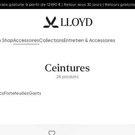
aison gratuite à partir de 129,90 € | Retour sous 30 jours | Retours gratuits
n Shop
Accessoires
Collections
Entretien & Accessoires
Ceintures
26 produits
cs
Portefeuilles
Gants