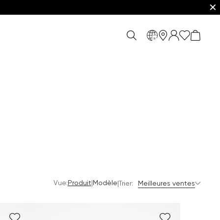
✕
fr
Vue:
|
Produit
Modèle
|
Trier:
Meilleures ventes