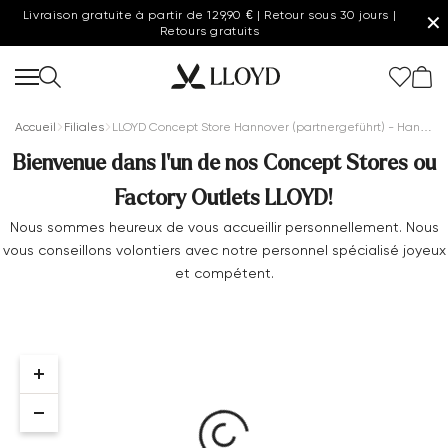
Livraison gratuite à partir de 129,90 € | Retour sous 30 jours |
✕
Retours gratuits
Accueil
Filiales
LLOYD Concept Store Hannover (partnergeführt) - Hannover
Bienvenue dans l'un de nos Concept Stores ou
Factory Outlets LLOYD!
Femmes page d'accueil
Nous sommes heureux de vous accueillir personnellement. Nous
vous conseillons volontiers avec notre personnel spécialisé joyeux
Dernière chance
et compétent.
Nouveau
Chaussures
Vêtements