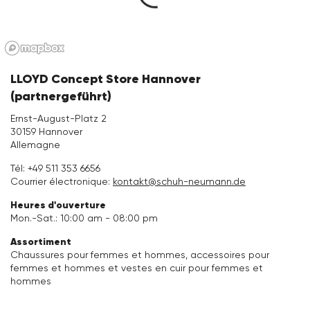
Vacation Shop
Accessoires
LLOYD Concept Store Hannover
Collections
(partnergeführt)
Ernst-August-Platz 2
Inspiration
30159 Hannover
Allemagne
Entretien & Accessoires
Tél:
+49 511 353 6656
Courrier électronique:
kontakt@schuh-neumann.de
Heures d'ouverture
Mon.-Sat.: 10:00 am - 08:00 pm
Assortiment
Chaussures pour femmes et hommes, accessoires pour
femmes et hommes et vestes en cuir pour femmes et
hommes