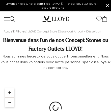
Livraison gratuite à partir de 129,90 € | Retour sous 30 jours |
✕
Retours gratuits
Accueil
Filiales
LLOYD Concept Store Düsseldorf Airport - Düsseldorf
Bienvenue dans l'un de nos Concept Stores ou
Factory Outlets LLOYD!
Femmes page d'accueil
Nous sommes heureux de vous accueillir personnellement. Nous
vous conseillons volontiers avec notre personnel spécialisé joyeux
20 % supplémentaires
et compétent.
Dernière chance
Nouveau
Chaussures