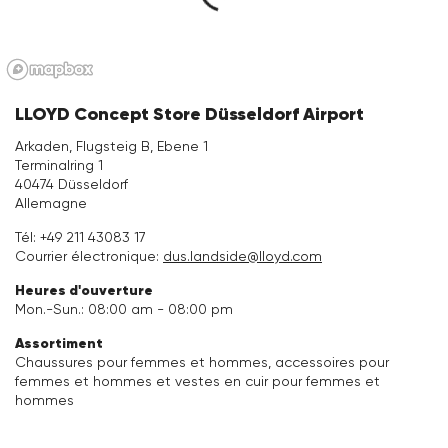
Vêtements
Vacation Shop
LLOYD Concept Store Düsseldorf Airport
Accessoires
Arkaden, Flugsteig B, Ebene 1
Terminalring 1
40474 Düsseldorf
Collections
Allemagne
Tél:
+49 211 43083 17
Inspiration
Courrier électronique:
dus.landside@lloyd.com
Heures d'ouverture
Entretien & Accessoires
Mon.-Sun.: 08:00 am - 08:00 pm
Assortiment
Chaussures pour femmes et hommes, accessoires pour
femmes et hommes et vestes en cuir pour femmes et
hommes