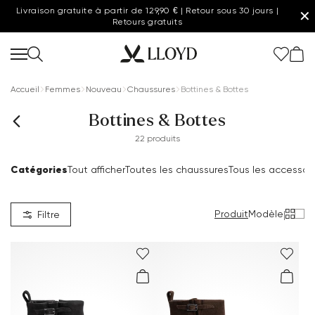
Livraison gratuite à partir de 129,90 € | Retour sous 30 jours |
✕
Retours gratuits
Accueil
Femmes
Nouveau
Chaussures
Bottines & Bottes
Bottines & Bottes
22 produits
Catégories
Tout afficher
Toutes les chaussures
Tous les accessoi
Produit
Modèle
|
Filtre