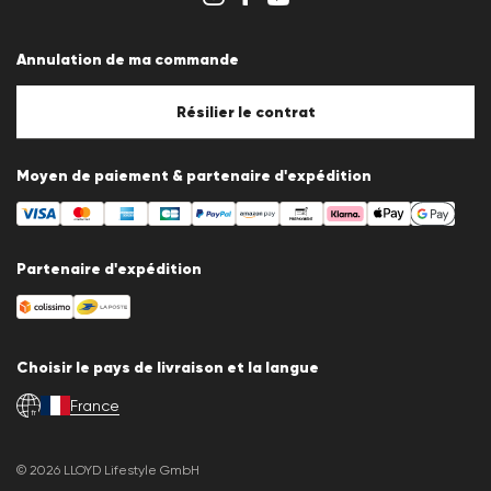
Conditions générales
Protection des données
Annulation de ma commande
Mentions légales
Politique en matière de cookies
Paramètres des cookies
Résilier le contrat
Moyen de paiement & partenaire d'expédition
Partenaire d'expédition
Choisir le pays de livraison et la langue
France
fr
© 2026 LLOYD Lifestyle GmbH