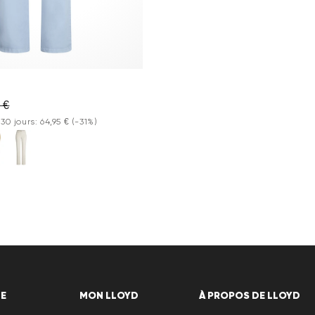
 €
 30 jours: 64,95 €
(-31%)
DE
MON LLOYD
À PROPOS DE LLOYD