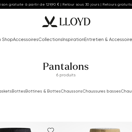
aison gratuite à partir de 129,90 € | Retour sous 30 jours | Retours gratuits
n Shop
Accessoires
Collections
Inspiration
Entretien & Accessoir
Pantalons
6 produits
askets
Bottes
Bottines & Bottes
Chaussons
Chaussures basses
Chaus