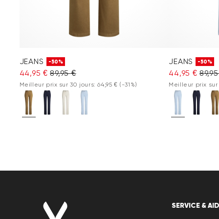
JEANS
JEANS
-50%
-50%
44,95 €
89,95 €
44,95 €
89,95
Meilleur prix sur 30 jours: 64,95 €
(-31%)
Meilleur prix sur
SERVICE & AI