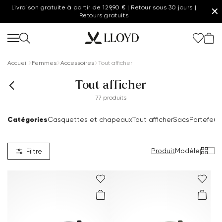
Livraison gratuite à partir de 129,90 € | Retour sous 30 jours |
✕
Retours gratuits
Accueil
Femmes
Accessoires
Tout afficher
Tout afficher
77 produits
Catégories
Casquettes et chapeaux
Tout afficher
Sacs
Portefeuil
Produit
Modèle
|
Filtre