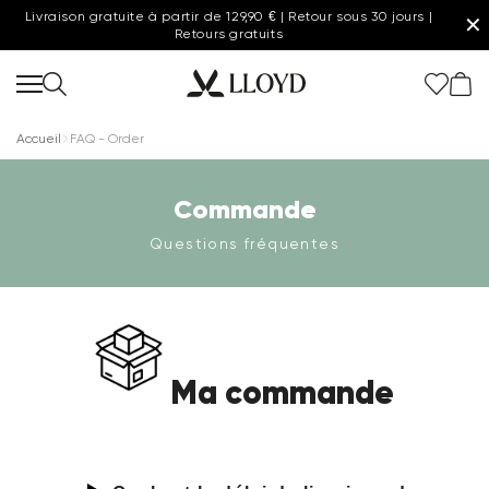
Livraison gratuite à partir de 129,90 € | Retour sous 30 jours |
✕
Retours gratuits
Accueil
FAQ - Order
Commande
Femmes page d'accueil
Questions fréquentes
Dernière chance
Nouveau
Ma commande
Chaussures
Vêtements