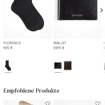
FLORENCE
WALLET
9,95 €
59,95 €
2
*
Empfohlene Produkte