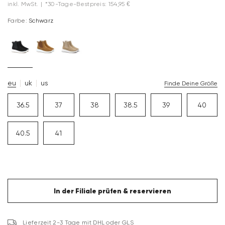
inkl. MwSt.
|
*30-Tage-Bestpreis: 154,95 €
Farbe:
Schwarz
eu
uk
us
Finde Deine Größe
36.5
37
38
38.5
39
40
40.5
41
In der Filiale prüfen & reservieren
Lieferzeit 2-3 Tage mit DHL oder GLS