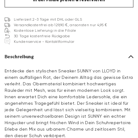
Lieferzeit 2-3 Tage mit DHL oder GLS
Versandkostenfrei ab 129,90 €, ansonsten nur 4,95 €
Kostenlose Lieferung in die Filiale
30 Tage kostenfreie Rückgabe
Kundenservice - Kontaktformular
Beschreibung
Entdecke den stylischen Sneaker SUNNY von LLOYD in
einem auffälligen Rot, der Deinem Alltag das gewisse Extra
verleiht. Das Obermaterial kombiniert hochwertiges
Rauleder mit Mesh, was für einen modernen Look sorgt.
Innen erwartet Dich eine komfortable Ledersohle, die ein
angenehmes Tragegefühl bietet. Der Sneaker ist ideal für
jede Gelegenheit und lässt sich vielseitig kombinieren. Mit
seinem unverwechselbaren Design ist SUNNY ein echter
Hingucker und bringt frischen Wind in Dein Schuhrepertoire.
Erlebe den Mix aus urbanem Charme und zeitlosem Stil,
den dieser Schuh verkörpert.