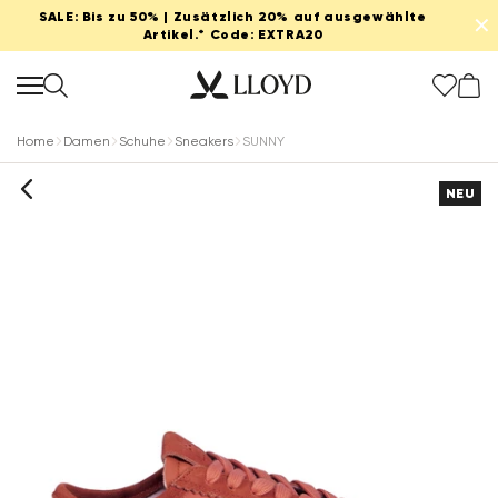
SALE: Bis zu 50% | Zusätzlich 20% auf ausgewählte
✕
Artikel.* Code: EXTRA20
Home
Damen
Schuhe
Sneakers
SUNNY
NEU