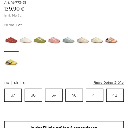
Art. 16-773-35
139,90 €
inkl. MwSt.
Farbe:
Rot
eu
uk
us
Finde Deine Größe
37
38
39
40
41
42
In der Filiale prüfen & reservieren