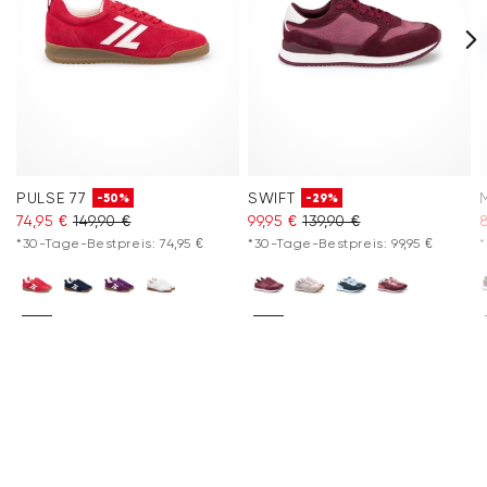
PULSE 77
SWIFT
-50%
-29%
74,95 €
149,90 €
99,95 €
139,90 €
8
*30-Tage-Bestpreis: 74,95 €
*30-Tage-Bestpreis: 99,95 €
*