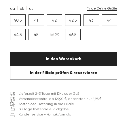
eu
uk
us
Finde Deine Größe
40.5
41
42
42.5
43
44
44.5
45
46
46.5
In den Warenkorb
In der Filiale prüfen & reservieren
Lieferzeit 2-3 Tage mit DHL oder GLS
Versandkostenfrei ab 129,90 €, ansonsten nur 4,95 €
Kostenlose Lieferung in die Filiale
30 Tage kostenfreie Rückgabe
Kundenservice - Kontaktformular