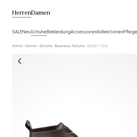
Herren
Damen
SALE
Neu
Schuhe
Bekleidung
Accessoires
Kollektionen
Pfleg
Home
Herren
Schuhe
Business-Schuhe
SELECT 325L