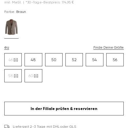
inkl. MwSt.
|
*30-Tage-Bestpreis: 174,95 €
Farbe:
Braun
eu
Finde Deine Größe
46
48
50
52
54
56
58
60
In der Filiale prüfen & reservieren
Lieferzeit 2-3 Tage mit DHL oder GLS