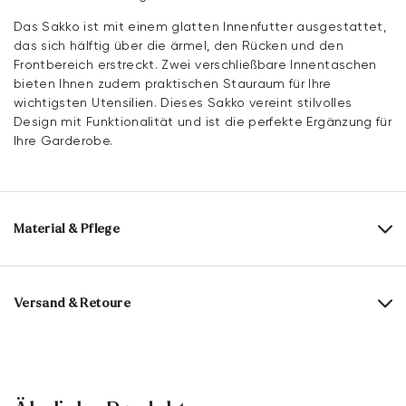
Das Sakko ist mit einem glatten Innenfutter ausgestattet,
das sich hälftig über die ärmel, den Rücken und den
Frontbereich erstreckt. Zwei verschließbare Innentaschen
bieten Ihnen zudem praktischen Stauraum für Ihre
wichtigsten Utensilien. Dieses Sakko vereint stilvolles
Design mit Funktionalität und ist die perfekte Ergänzung für
Ihre Garderobe.
Material & Pflege
Obermaterial:
Textil
Futter:
52% Polyester
48% Viskose
Versand & Retoure
Materialzusammensetzung:
49% Viskose
49% Polyester
Lieferzeit 2-3 Tage mit DHL oder GLS
2% Elasthan
Versandkostenfrei ab 129,90 €, ansonsten nur 4,95 €
Kostenlose Lieferung in die Filiale