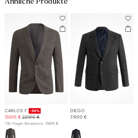
Ähnliche Produkte
30 Tage kostenfreie Rückgabe
Kundenservice - Kontaktformular
Weitere Informationen zum Thema findest Du im Bereich
Versand
und
Rücksendung
.
Häufig gestellte Fragen
.
CARLOS F
DIEGO
-30%
159,95 €
229,90 €
319,90 €
*30-Tage-Bestpreis: 159,95 €