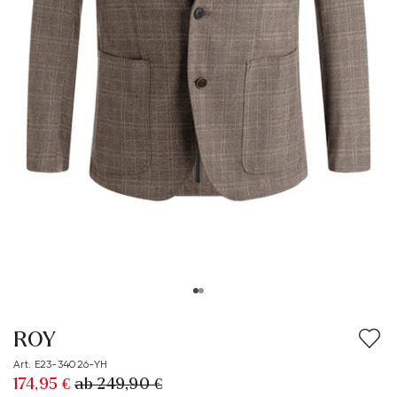
ROY
Art. E23-34026-YH
174,95 €
ab 249,90 €