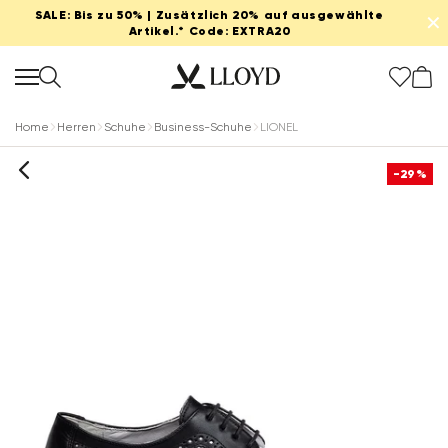
SALE: Bis zu 50% | Zusätzlich 20% auf ausgewählte
✕
Artikel.* Code: EXTRA20
Home
Herren
Schuhe
Business-Schuhe
LIONEL
-29%