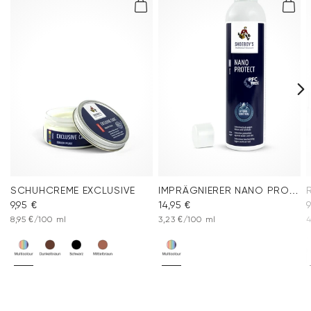
SCHUHCREME EXCLUSIVE
IMPRÄGNIERER NANO PROTECT SPRAY
9,95 €
14,95 €
9
8,95 €/100 ml
3,23 €/100 ml
4