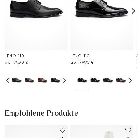
LENO 110
LENO 110
ab 179,90 €
ab 179,90 €
1
*
Empfohlene Produkte