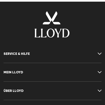
SERVICE & HILFE
Kontakt
FAQ
MEIN LLOYD
Größentabelle
Ratgeber
Rücksendung
Kundenkonto
Vertrag widerrufen
Newsletter
ÜBER LLOYD
Wunschliste
CLUB RED
Pressemitteilungen