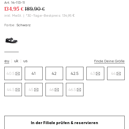
Art. 14-113-11
134,95 €
189,90 €
inkl. MwSt.
|
*30-Tage-Bestpreis: 134,95 €
Farbe:
Schwarz
eu
uk
us
Finde Deine Größe
40.5
41
42
42.5
43
44
44.5
45
46
46.5
In der Filiale prüfen & reservieren