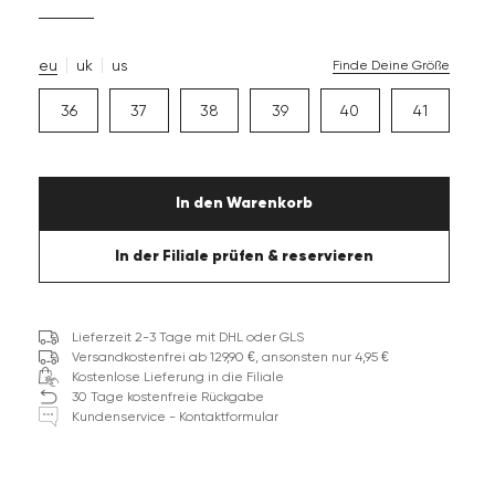
eu
uk
us
Finde Deine Größe
36
37
38
39
40
41
In den Warenkorb
In der Filiale prüfen & reservieren
Lieferzeit 2-3 Tage mit DHL oder GLS
Versandkostenfrei ab 129,90 €, ansonsten nur 4,95 €
Kostenlose Lieferung in die Filiale
30 Tage kostenfreie Rückgabe
Kundenservice - Kontaktformular