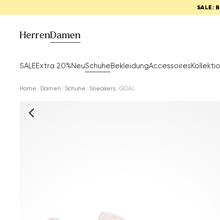
SALE: 
Herren
Damen
SALE
Extra 20%
Neu
Schuhe
Bekleidung
Accessoires
Kollekti
Home
Damen
Schuhe
Sneakers
GOAL