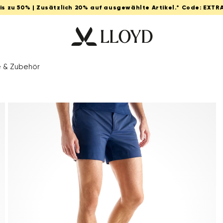
Bis zu 50% | Zusätzlich 20% auf ausgewählte Artikel.* Code: EXTR
e & Zubehör