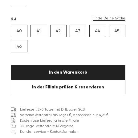
eu
Finde Deine Größe
40
41
42
43
44
45
46
In den Warenkorb
In der Filiale prüfen & reservieren
Lieferzeit 2-3 Tage mit DHL oder GLS
Versandkostenfrei ab 129,90 €, ansonsten nur 4,95 €
Kostenlose Lieferung in die Filiale
30 Tage kostenfreie Rückgabe
Kundenservice - Kontaktformular