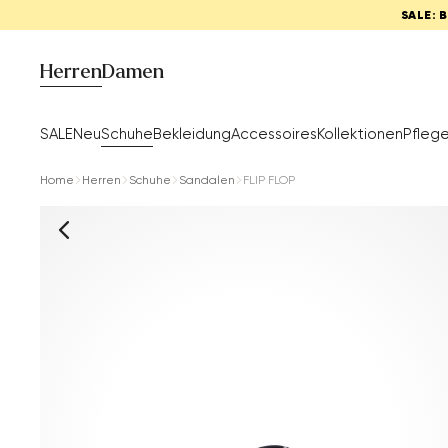
SALE: 
Herren
Damen
SALE
Neu
Schuhe
Bekleidung
Accessoires
Kollektionen
Pfleg
Home
Herren
Schuhe
Sandalen
FLIP FLOP