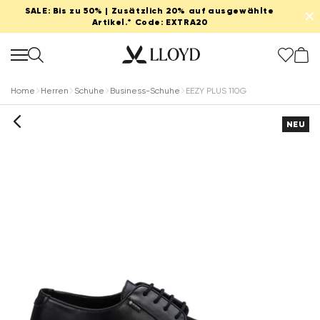
SALE: Bis zu 50% | Zusätzlich 20% auf ausgewählte
✕
Artikel.* Code: EXTRA20
Home
Herren
Schuhe
Business-Schuhe
EEZY PLUS 110G
NEU