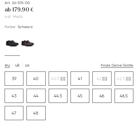
Art. 26-515-00
ab 179,90 €
inkl. MwSt.
Farbe:
Schwarz
eu
uk
us
Finde Deine Größe
39
40
40.5
41
42
42.5
43
44
44.5
45
46
46.5
47
48