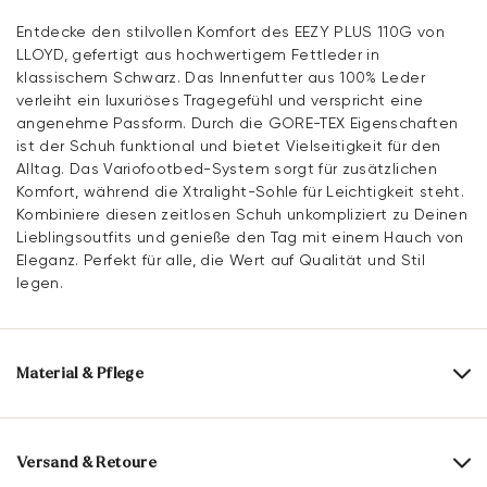
Entdecke den stilvollen Komfort des EEZY PLUS 110G von
LLOYD, gefertigt aus hochwertigem Fettleder in
klassischem Schwarz. Das Innenfutter aus 100% Leder
verleiht ein luxuriöses Tragegefühl und verspricht eine
angenehme Passform. Durch die GORE-TEX Eigenschaften
ist der Schuh funktional und bietet Vielseitigkeit für den
Alltag. Das Variofootbed-System sorgt für zusätzlichen
Komfort, während die Xtralight-Sohle für Leichtigkeit steht.
Kombiniere diesen zeitlosen Schuh unkompliziert zu Deinen
Lieblingsoutfits und genieße den Tag mit einem Hauch von
Eleganz. Perfekt für alle, die Wert auf Qualität und Stil
legen.
Material & Pflege
Produktionsgrößengang:
UK-Größen
Obermaterial:
Fettleder
Versand & Retoure