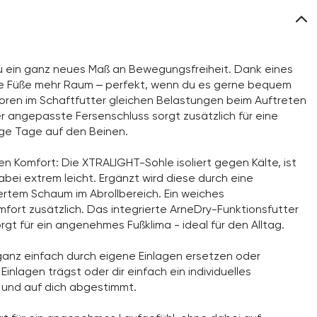
u ein ganz neues Maß an Bewegungsfreiheit. Dank eines
e Füße mehr Raum – perfekt, wenn du es gerne bequem
toren im Schaftfutter gleichen Belastungen beim Auftreten
er angepasste Fersenschluss sorgt zusätzlich für eine
nge Tage auf den Beinen.
en Komfort: Die XTRALIGHT-Sohle isoliert gegen Kälte, ist
bei extrem leicht. Ergänzt wird diese durch eine
iertem Schaum im Abrollbereich. Ein weiches
ort zusätzlich. Das integrierte ArneDry-Funktionsfutter
rgt für ein angenehmes Fußklima - ideal für den Alltag.
anz einfach durch eigene Einlagen ersetzen oder
inlagen trägst oder dir einfach ein individuelles
 und auf dich abgestimmt.