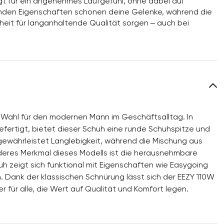
rgt für ein angenehmes Laufgefühl, ohne dabei auf
fenden Eigenschaften schonen deine Gelenke, während die
eit für langanhaltende Qualität sorgen – auch bei
 Wahl für den modernen Mann im Geschäftsalltag. In
fertigt, bietet dieser Schuh eine runde Schuhspitze und
gewährleistet Langlebigkeit, während die Mischung aus
onderes Merkmal dieses Modells ist die herausnehmbare
chuh zeigt sich funktional mit Eigenschaften wie Easygoing
 Dank der klassischen Schnürung lässt sich der EEZY 110W
r für alle, die Wert auf Qualität und Komfort legen.