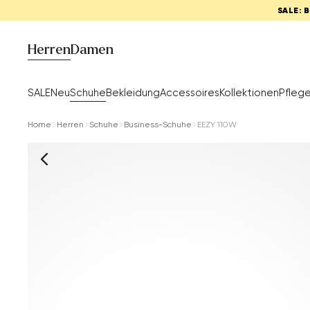
SALE: 
Herren
Damen
SALE
Neu
Schuhe
Bekleidung
Accessoires
Kollektionen
Pfleg
Home
Herren
Schuhe
Business-Schuhe
EEZY 110W