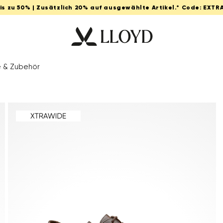
Bis zu 50% | Zusätzlich 20% auf ausgewählte Artikel.* Code: EXTR
e & Zubehör