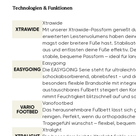
Technologien & Funktionen
Xtrawide
Mit unserer Xtrawide-Passform genießt d
erweiterten Leistenvolumens haben dein
magst oder breitere Füße hast. Stabilisa
aus und entlasten deine Füße effektiv. D
stabile, bequeme Passform – ideal für la
Easygoing
Die EASYGOING Serie steht für ultraleicht
schockabsorbierend, abriebsfest - und da
besonders flexible Brandsohle mit integr
austauschbares Fußbett steigert den Komf
nimmt Feuchtigkeit blitzschnell auf und so
Variofootbed
Das herausnehmbare Fußbett lässt sich g
reinigen. Perfekt, wenn du orthopädische E
Tragegefühl wünschst – flexibel, bequem
Xtralight