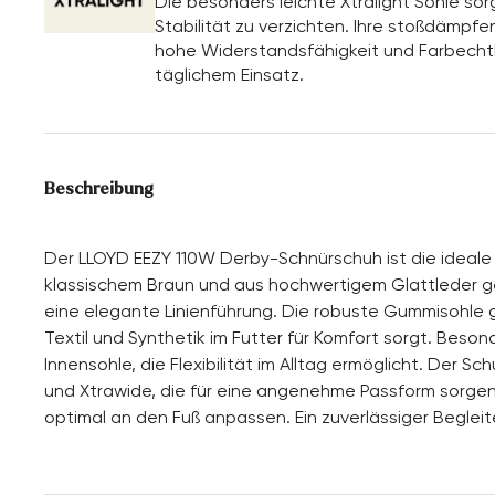
Die besonders leichte Xtralight Sohle so
Stabilität zu verzichten. Ihre stoßdämp
hohe Widerstandsfähigkeit und Farbechth
täglichem Einsatz.
Beschreibung
Der LLOYD EEZY 110W Derby-Schnürschuh ist die ideale
klassischem Braun und aus hochwertigem Glattleder ge
eine elegante Linienführung. Die robuste Gummisohle 
Textil und Synthetik im Futter für Komfort sorgt. Bes
Innensohle, die Flexibilität im Alltag ermöglicht. Der S
und Xtrawide, die für eine angenehme Passform sorgen.
optimal an den Fuß anpassen. Ein zuverlässiger Begleite