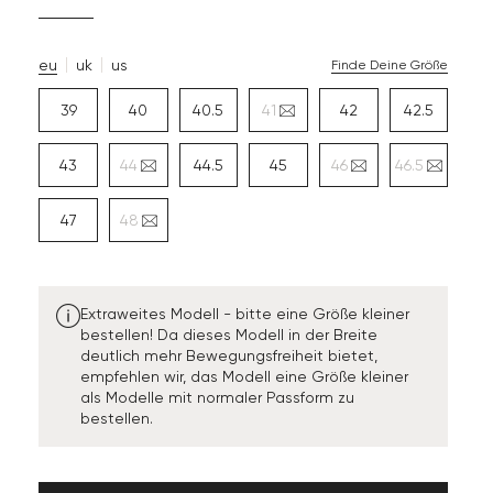
eu
uk
us
Finde Deine Größe
39
40
40.5
41
42
42.5
43
44
44.5
45
46
46.5
47
48
Extraweites Modell - bitte eine Größe kleiner
bestellen! Da dieses Modell in der Breite
deutlich mehr Bewegungsfreiheit bietet,
empfehlen wir, das Modell eine Größe kleiner
als Modelle mit normaler Passform zu
bestellen.