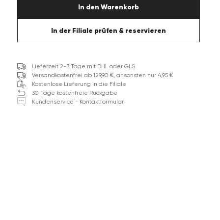
In den Warenkorb
In der Filiale prüfen & reservieren
Lieferzeit 2-3 Tage mit DHL oder GLS
Versandkostenfrei ab 129,90 €, ansonsten nur 4,95 €
Kostenlose Lieferung in die Filiale
30 Tage kostenfreie Rückgabe
Kundenservice - Kontaktformular