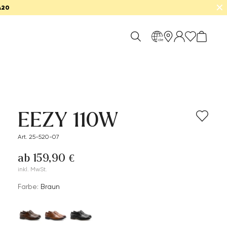
✕
A20
de
EEZY 110W
Art. 25-520-07
ab 159,90 €
inkl. MwSt.
Farbe:
Braun