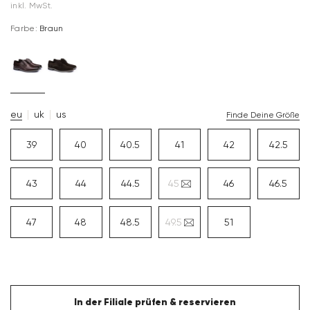
inkl. MwSt.
Farbe:
Braun
eu
uk
us
Finde Deine Größe
39
40
40.5
41
42
42.5
43
44
44.5
45
46
46.5
47
48
48.5
49.5
51
In der Filiale prüfen & reservieren