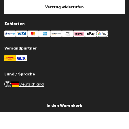
Vertrag widerrufen
Zahlarten
Versandpartner
Land / Sprache
Deutschland
de
© 2026 LLOYD Lifestyle GmbH
In den Warenkorb
Alle Artikelpreise inkl. Mehrwertsteuer. Lieferung nur innerhalb
Deutschlands.
*Gesamtpreis der letzten 30 Tage.