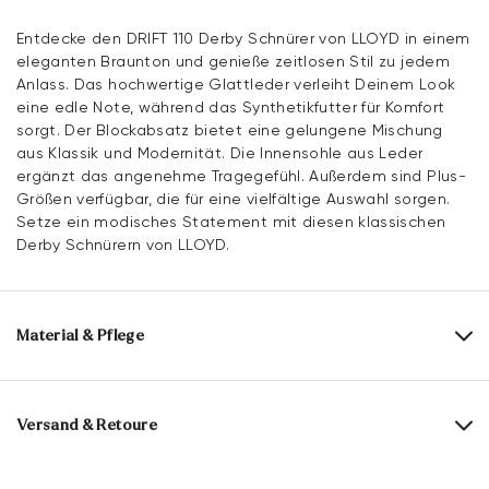
Entdecke den DRIFT 110 Derby Schnürer von LLOYD in einem
eleganten Braunton und genieße zeitlosen Stil zu jedem
Anlass. Das hochwertige Glattleder verleiht Deinem Look
eine edle Note, während das Synthetikfutter für Komfort
sorgt. Der Blockabsatz bietet eine gelungene Mischung
aus Klassik und Modernität. Die Innensohle aus Leder
ergänzt das angenehme Tragegefühl. Außerdem sind Plus-
Größen verfügbar, die für eine vielfältige Auswahl sorgen.
Setze ein modisches Statement mit diesen klassischen
Derby Schnürern von LLOYD.
Material & Pflege
Produktionsgrößengang:
UK-Größen
Obermaterial:
Glattleder
Versand & Retoure
Futter:
100% Synthetik
Lieferzeit 2-3 Tage mit DHL oder GLS