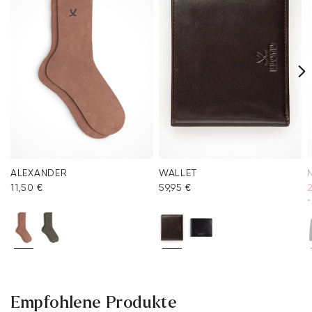
ALEXANDER
WALLET
11,50 €
59,95 €
2
*
Empfohlene Produkte