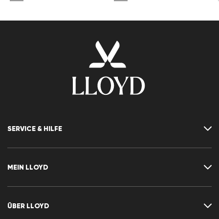
SERVICE & HILFE
Kontakt
FAQ
MEIN LLOYD
Größentabelle
Ratgeber
Rücksendung
Kundenkonto
Vertrag widerrufen
Newsletter
ÜBER LLOYD
Wunschliste
CLUB RED