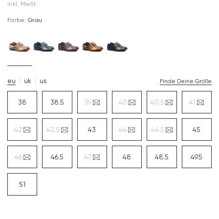
inkl. MwSt.
Farbe:
Grau
eu
uk
us
Finde Deine Größe
38
38.5
39
40
40.5
41
42
42.5
43
44
44.5
45
46
46.5
47
48
48.5
49.5
51