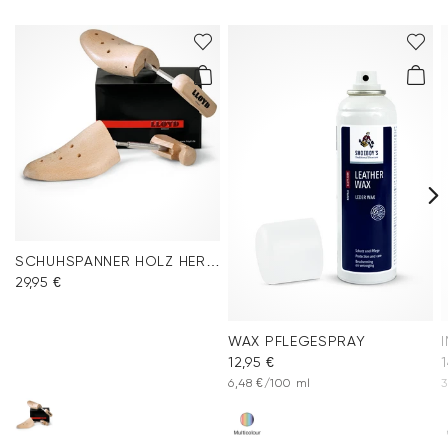
SCHUHSPANNER HOLZ HERREN
29,95 €
WAX PFLEGESPRAY
12,95 €
1
6,48 €/100 ml
3