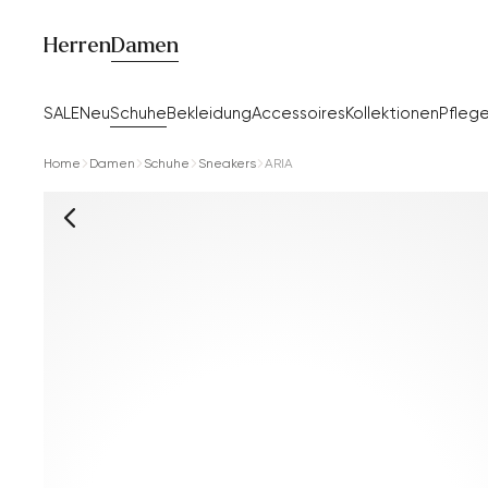
Herren
Damen
SALE
Neu
Schuhe
Bekleidung
Accessoires
Kollektionen
Pfleg
Home
Damen
Schuhe
Sneakers
ARIA