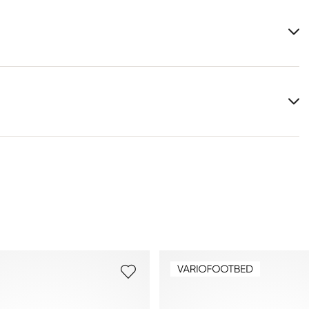
Obermaterial:
Glattleder
Rauleder
Material Innensohle:
Synthetik
Leistenform:
AKARI
Weitere Informationen zum Thema findest Du im Bereich
Versand
und
Rücksendung
.
Häufig gestellte Fragen
.