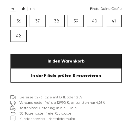
eu
uk
us
Finde Deine Größe
36
37
38
39
40
41
42
In den Warenkorb
In der Filiale prüfen & reservieren
Lieferzeit 2-3 Tage mit DHL oder GLS
Versandkostenfrei ab 129,90 €, ansonsten nur 4,95 €
Kostenlose Lieferung in die Filiale
30 Tage kostenfreie Rückgabe
Kundenservice - Kontaktformular