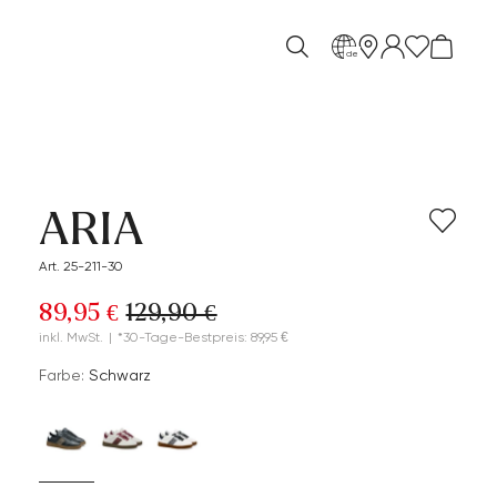
de
ARIA
Art. 25-211-30
89,95 €
129,90 €
inkl. MwSt.
|
*30-Tage-Bestpreis: 89,95 €
Farbe:
Schwarz