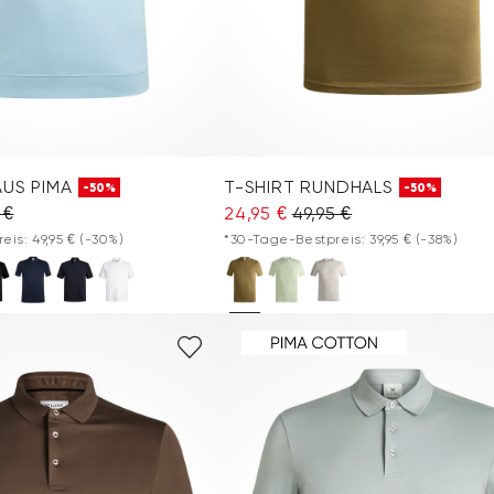
AUS PIMA
T-SHIRT RUNDHALS
-50%
-50%
 €
24,95 €
49,95 €
eis: 49,95 €
(-30%)
*30-Tage-Bestpreis: 39,95 €
(-38%)