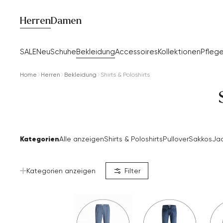
Herren
Damen
SALE
Neu
Schuhe
Bekleidung
Accessoires
Kollektionen
Pfleg
Home
Herren
Bekleidung
Shirts & Poloshirts
Kategorien
Alle anzeigen
Shirts & Poloshirts
Pullover
Sakkos
Ja
Kategorien anzeigen
Filter