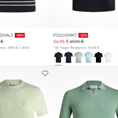
NDHALS
POLOSHIRT
-50%
-21%
 €
54,95 €
69,90 €
eis: 49,95 €
(-30%)
*30-Tage-Bestpreis: 54,95 €