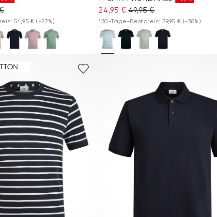
 €
24,95 €
49,95 €
eis: 54,95 €
(-27%)
*30-Tage-Bestpreis: 39,95 €
(-38%)