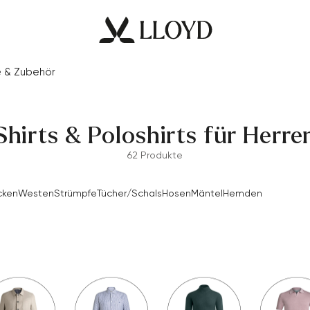
e & Zubehör
Shirts & Poloshirts für Herre
62 Produkte
cken
Westen
Strümpfe
Tücher/Schals
Hosen
Mäntel
Hemden