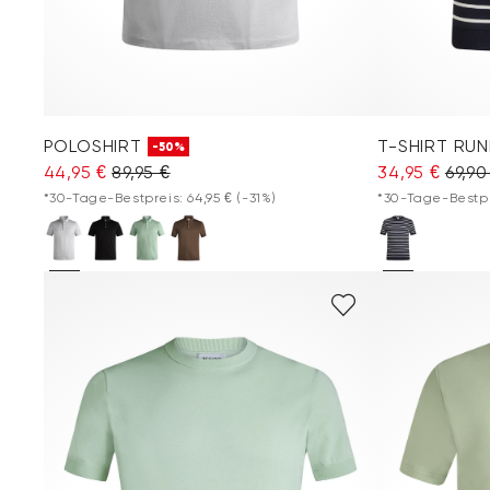
POLOSHIRT
T-SHIRT RU
-50%
44,95 €
89,95 €
34,95 €
69,90
*30-Tage-Bestpreis: 64,95 €
(-31%)
*30-Tage-Bestpr