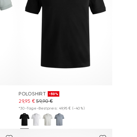
POLOSHIRT
-50%
29,95 €
59,90 €
*30-Tage-Bestpreis: 49,95 €
(-40%)