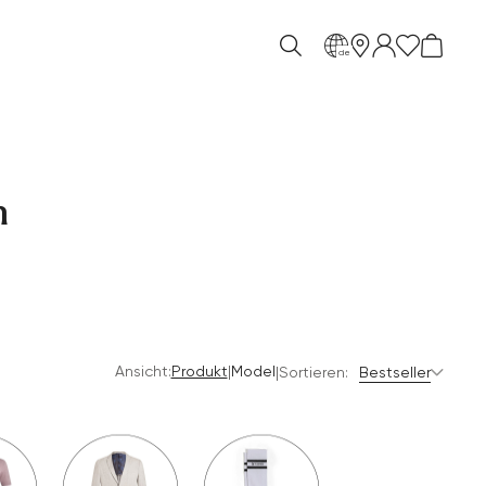
de
n
Ansicht:
|
Produkt
Model
|
Sortieren:
Bestseller