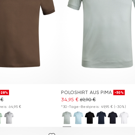
POLOSHIRT AUS PIMA
-28%
-50%
 €
34,95 €
69,90 €
is: 64,95 €
*30-Tage-Bestpreis: 49,95 €
(-30%)