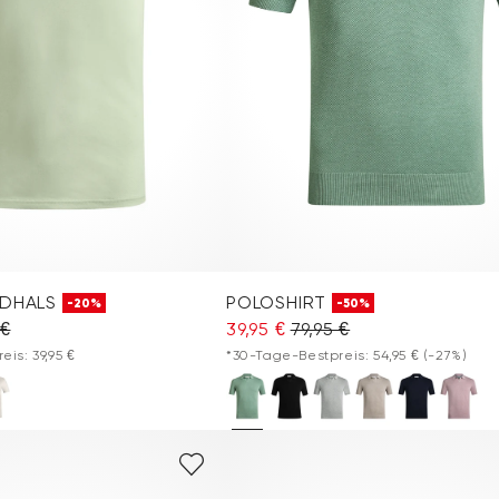
NDHALS
POLOSHIRT
-20%
-50%
 €
39,95 €
79,95 €
is: 39,95 €
*30-Tage-Bestpreis: 54,95 €
(-27%)