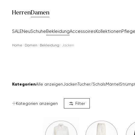
Herren
Damen
SALE
Neu
Schuhe
Bekleidung
Accessoires
Kollektionen
Pfleg
Home
Damen
Bekleidung
Jacken
Kategorien
Alle anzeigen
Jacken
Tücher/Schals
Mäntel
Strümp
Kategorien anzeigen
Filter