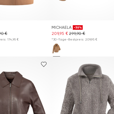
MICHAELA
-30%
90 €
209,95 €
299,90 €
is: 174,95 €
*30-Tage-Bestpreis: 209,95 €