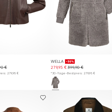
WELLA
-30%
90 €
279,95 €
399,90 €
is: 279,95 €
*30-Tage-Bestpreis: 279,95 €