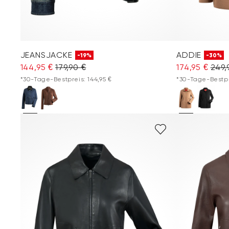
JEANSJACKE
ADDIE
-19%
-30%
144,95 €
179,90 €
174,95 €
249,
*30-Tage-Bestpreis: 144,95 €
*30-Tage-Bestpre