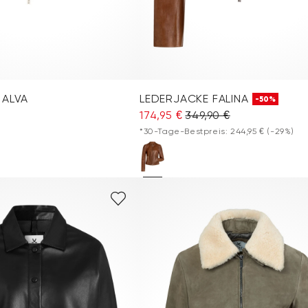
 ALVA
LEDERJACKE FALINA
-50%
174,95 €
349,90 €
*30-Tage-Bestpreis: 244,95 €
(-29%)