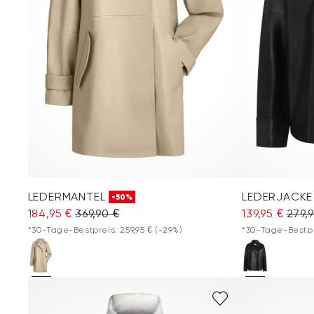
LEDERMANTEL
LEDERJACKE
-50%
184,95 €
369,90 €
139,95 €
279,
*30-Tage-Bestpreis: 259,95 €
(-29%)
*30-Tage-Bestpre