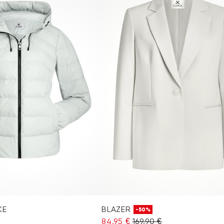
KE
BLAZER
-50%
84,95 €
169,90 €