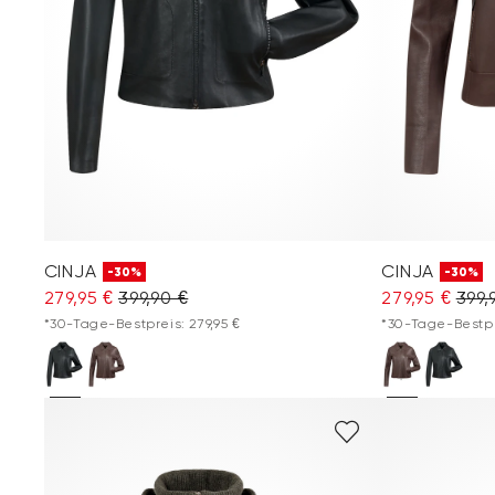
CINJA
CINJA
-30%
-30%
279,95 €
399,90 €
279,95 €
399,
*30-Tage-Bestpreis: 279,95 €
*30-Tage-Bestpre