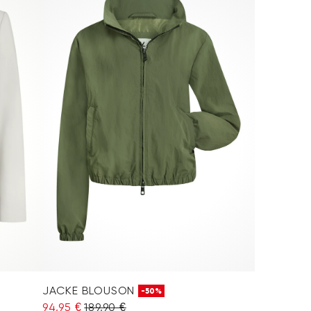
JACKE BLOUSON
-50%
94,95 €
189,90 €