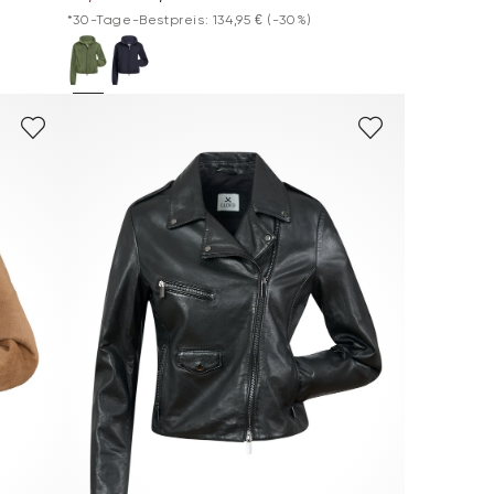
*30-Tage-Bestpreis: 134,95 €
(-30%)