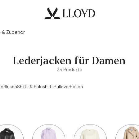
e & Zubehör
Lederjacken für Damen
35 Produkte
fe
Blusen
Shirts & Poloshirts
Pullover
Hosen