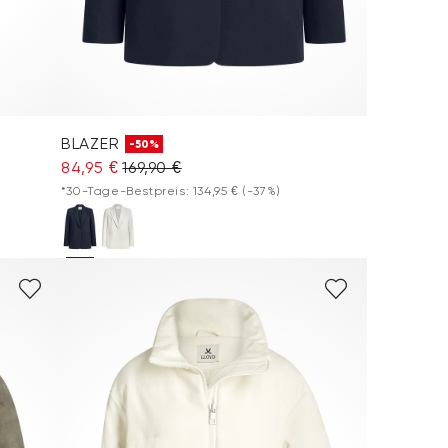
BLAZER
-50%
84,95 €
169,90 €
*30-Tage-Bestpreis: 134,95 €
(-37%)