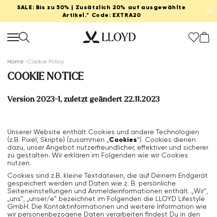
SALE: Bis zu 50% | Zusätzlich 20% auf ausgewählte
✕
Artikel.* Code: EXTRA20
Home
Cookie Policy
COOKIE NOTICE
Version 2023-1, zuletzt geändert 22.11.2023
Damen Startseite
SALE
Unserer Website enthält Cookies und andere Technologien
Cookies
(z.B. Pixel, Skripte) (zusammen „
“). Cookies dienen
dazu, unser Angebot nutzerfreundlicher, effektiver und sicherer
Extra 20%
zu gestalten. Wir erklären im Folgenden wie wir Cookies
nutzen.
Cookies sind z.B. kleine Textdateien, die auf Deinem Endgerät
Neu
gespeichert werden und Daten wie z. B. persönliche
Seiteneinstellungen und Anmeldeinformationen enthält. „Wir”,
„uns”, „unser/e” bezeichnet im Folgenden die LLOYD Lifestyle
Schuhe
GmbH. Die Kontaktinformationen und weitere Information wie
wir personenbezogene Daten verarbeiten findest Du in den