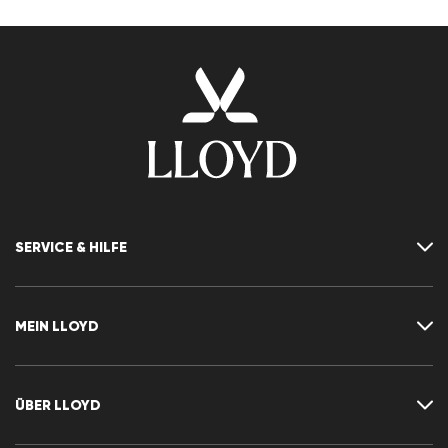
SERVICE & HILFE
Kontakt
FAQ
MEIN LLOYD
Größentabelle
Ratgeber
Rücksendung
Kundenkonto
Vertrag widerrufen
Newsletter
ÜBER LLOYD
Wunschliste
CLUB RED