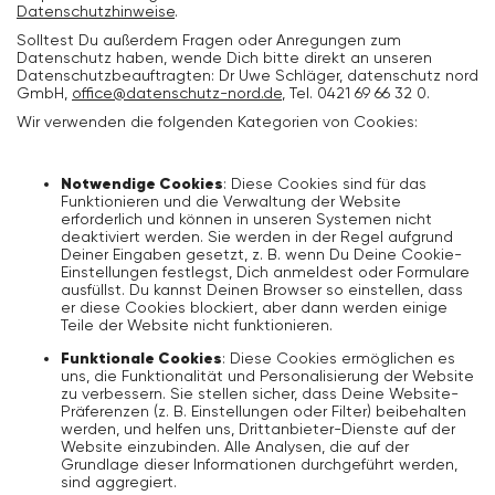
Datenschutzhinweise
.
Bekleidung
Solltest Du außerdem Fragen oder Anregungen zum
Datenschutz haben, wende Dich bitte direkt an unseren
Datenschutzbeauftragten: Dr Uwe Schläger, datenschutz nord
Accessoires
GmbH,
office@datenschutz-nord.de
, Tel. 0421 69 66 32 0.
Wir verwenden die folgenden Kategorien von Cookies:
Kollektionen
Notwendige Cookies
: Diese Cookies sind für das
Funktionieren und die Verwaltung der Website
Pflege & Zubehör
erforderlich und können in unseren Systemen nicht
deaktiviert werden. Sie werden in der Regel aufgrund
Deiner Eingaben gesetzt, z. B. wenn Du Deine Cookie-
Einstellungen festlegst, Dich anmeldest oder Formulare
ausfüllst. Du kannst Deinen Browser so einstellen, dass
er diese Cookies blockiert, aber dann werden einige
Teile der Website nicht funktionieren.
Funktionale Cookies
: Diese Cookies ermöglichen es
uns, die Funktionalität und Personalisierung der Website
zu verbessern. Sie stellen sicher, dass Deine Website-
Präferenzen (z. B. Einstellungen oder Filter) beibehalten
werden, und helfen uns, Drittanbieter-Dienste auf der
Website einzubinden. Alle Analysen, die auf der
Grundlage dieser Informationen durchgeführt werden,
sind aggregiert.