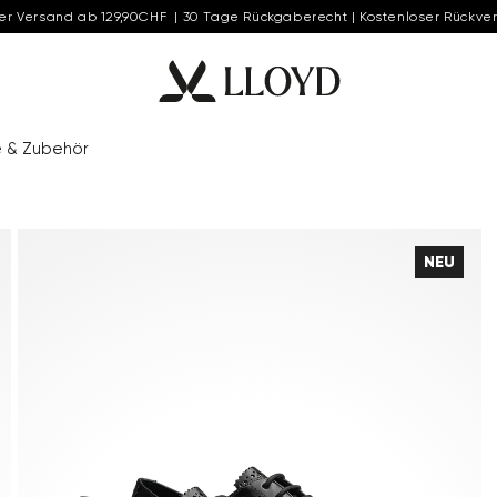
er Versand ab 129,90CHF | 30 Tage Rückgaberecht | Kostenloser Rückve
e & Zubehör
NEU