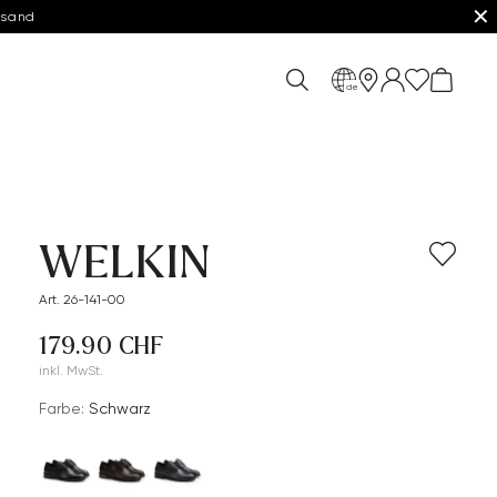
✕
rsand
de
WELKIN
Art. 26-141-00
179.90 CHF
inkl. MwSt.
Farbe:
Schwarz