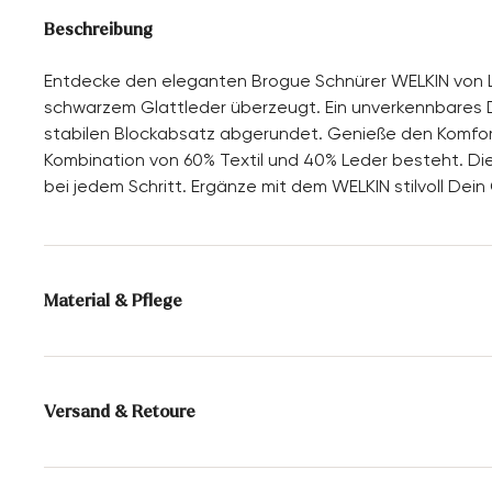
Beschreibung
Entdecke den eleganten Brogue Schnürer WELKIN von L
schwarzem Glattleder überzeugt. Ein unverkennbares D
stabilen Blockabsatz abgerundet. Genieße den Komfort 
Kombination von 60% Textil und 40% Leder besteht. Di
bei jedem Schritt. Ergänze mit dem WELKIN stilvoll Dein
Material & Pflege
Produktionsgrößengang:
UK-Größen
Futter:
60% Textil
40% Leder
Versand & Retoure
Sohle:
Gummisohle
Lieferzeit 5-6 Tage mit DHL oder GLS
Absatzhöhe:
15 mm