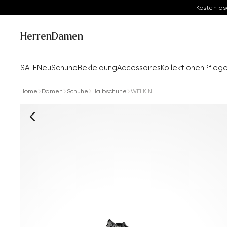
Kostenlos
Herren
Damen
SALE
Neu
Schuhe
Bekleidung
Accessoires
Kollektionen
Pfleg
Home
Damen
Schuhe
Halbschuhe
WELKIN