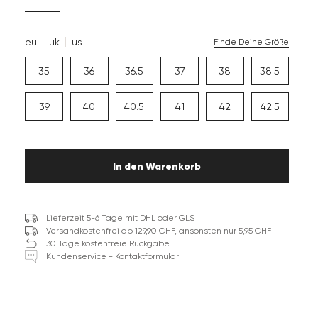
eu
uk
us
Finde Deine Größe
35
36
36.5
37
38
38.5
39
40
40.5
41
42
42.5
In den Warenkorb
Lieferzeit 5-6 Tage mit DHL oder GLS
Versandkostenfrei ab 129,90 CHF, ansonsten nur 5,95 CHF
30 Tage kostenfreie Rückgabe
Kundenservice - Kontaktformular