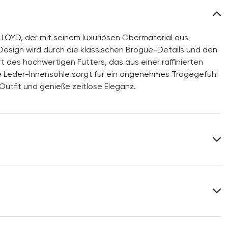
LOYD, der mit seinem luxuriösen Obermaterial aus
esign wird durch die klassischen Brogue-Details und den
des hochwertigen Futters, das aus einer raffinierten
e Leder-Innensohle sorgt für ein angenehmes Tragegefühl
 Outfit und genieße zeitlose Eleganz.
Obermaterial:
Glattleder
Material Innensohle:
Leder
Leistenform:
UMI
Weitere Informationen zum Thema findest Du im Bereich