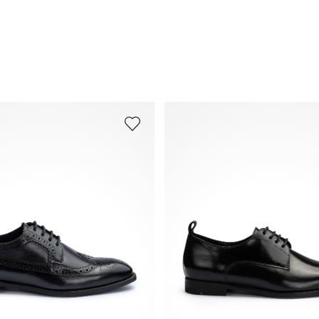
Versand
und
Rücksendung
.
Häufig gestellte Fragen
.