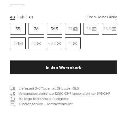
eu
uk
us
Finde Deine Größe
35
36
36.5
37
38
38.5
39
40
40.5
41
In den Warenkorb
Lieferzeit 5-6 Tage mit DHL oder GLS
Versandkostenfrei ab 129,90 CHF, ansonsten nur 5,95 CHF
30 Tage kostenfreie Rückgabe
Kundenservice - Kontaktformular