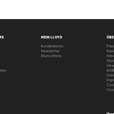
LFE
MEIN LLOYD
ÜBE
Kundenkonto
Pres
Newsletter
Karr
e
Wunschliste
Händ
Stor
Hin
ufen
AG
Dat
Imp
Cook
Cook
Ver