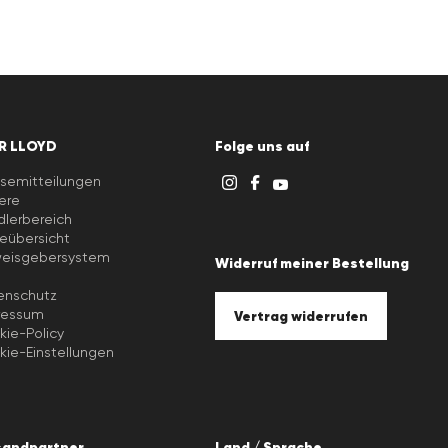
R LLOYD
Folge uns auf
semitteilungen
iere
lerbereich
eübersicht
weisgebersystem
Widerruf meiner Bestellung
B
enschutz
ressum
Vertrag widerrufen
ie-Policy
ie-Einstellungen
sandpartner
Land / Sprache