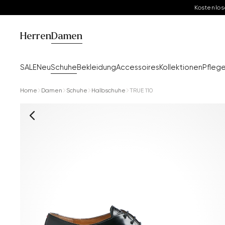
Kostenlos
Herren
Damen
SALE
Neu
Schuhe
Bekleidung
Accessoires
Kollektionen
Pfleg
Home
Damen
Schuhe
Halbschuhe
TRUE 110