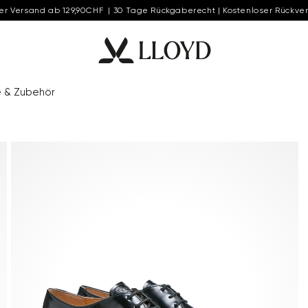
er Versand ab 129,90CHF | 30 Tage Rückgaberecht | Kostenloser Rückve
e & Zubehör