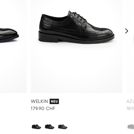
WELKIN
AZ
NEU
179.90 CHF
189