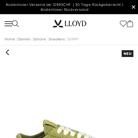
Kostenloser Versand ab 129,90CHF | 30 Tage Rückgaberecht |
✕
Kostenloser Rückversand
Home
Damen
Schuhe
Sneakers
SUNNY
NEU