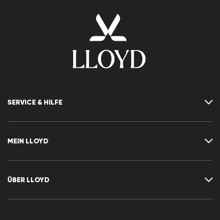
SERVICE & HILFE
Kontakt
FAQ
MEIN LLOYD
Größentabelle
Ratgeber
Rücksendung
Kundenkonto
Vertrag widerrufen
Newsletter
ÜBER LLOYD
Wunschliste
Pressemitteilungen
Karriere