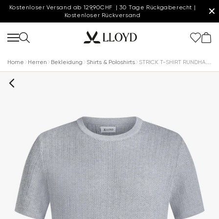
Kostenloser Versand ab 129,90CHF | 30 Tage Rückgaberecht |
✕
Kostenloser Rückversand
Home
Herren
Bekleidung
Shirts & Poloshirts
STRICK T-SHIRT RUNDHALS