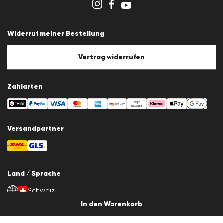
Hinweisgebersystem
AGB
Datenschutz
Widerruf meiner Bestellung
Impressum
Cookie-Policy
Cookie-Einstellungen
Vertrag widerrufen
Zahlarten
Versandpartner
Land / Sprache
Schweiz
de
In den Warenkorb
© 2026 LLOYD Lifestyle GmbH