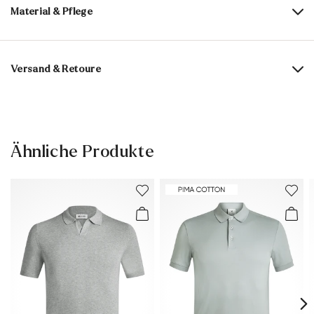
Material & Pflege
Materialzusammensetzung:
100% Baumwolle
Versand & Retoure
Lieferzeit 5-6 Tage mit DHL oder GLS
Versandkostenfrei ab 129,90 CHF, ansonsten nur 5,95 CHF
30 Tage kostenfreie Rückgabe
Ähnliche Produkte
Kundenservice - Kontaktformular
Weitere Informationen zum Thema findest Du im Bereich
Versand
und
Rücksendung
.
Häufig gestellte Fragen
.