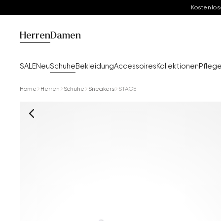
Kostenlos
Herren
Damen
SALE
Neu
Schuhe
Bekleidung
Accessoires
Kollektionen
Pfleg
Home
Herren
Schuhe
Sneakers
STAGE