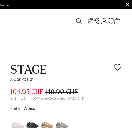
✕
rsand
de
STAGE
Art. 25-908-21
104.95 CHF
149.90 CHF
inkl. MwSt.
|
*30-Tage-Bestpreis: 104.95 CHF
Farbe:
Weiss