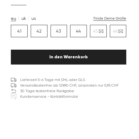
eu
uk
us
Finde Deine Größe
41
42
43
44
45
46
In den Warenkorb
Lieferzeit 5-6 Tage mit DHL oder GLS
Versandkostenfrei ab 129,90 CHF, ansonsten nur 5,95 CHF
30 Tage kostenfreie Rückgabe
Kundenservice - Kontaktformular