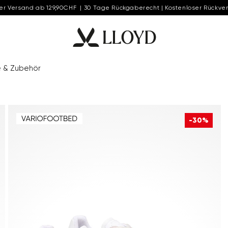
er Versand ab 129,90CHF | 30 Tage Rückgaberecht | Kostenloser Rückve
e & Zubehör
-30%