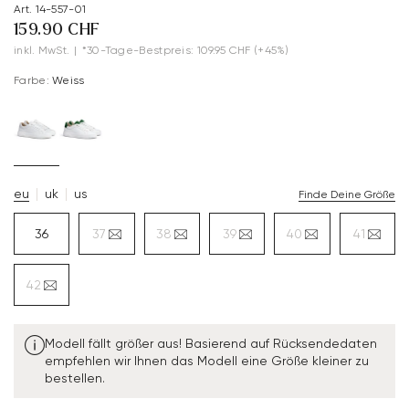
Art. 14-557-01
159.90 CHF
inkl. MwSt.
|
*30-Tage-Bestpreis: 109.95 CHF
(+45%)
Farbe:
Weiss
eu
uk
us
Finde Deine Größe
36
37
38
39
40
41
42
Modell fällt größer aus! Basierend auf Rücksendedaten
empfehlen wir Ihnen das Modell eine Größe kleiner zu
bestellen.