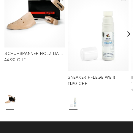
SCHUHSPANNER HOLZ DAMEN
44.90 CHF
SNEAKER PFLEGE WEIß
11.90 CHF
4