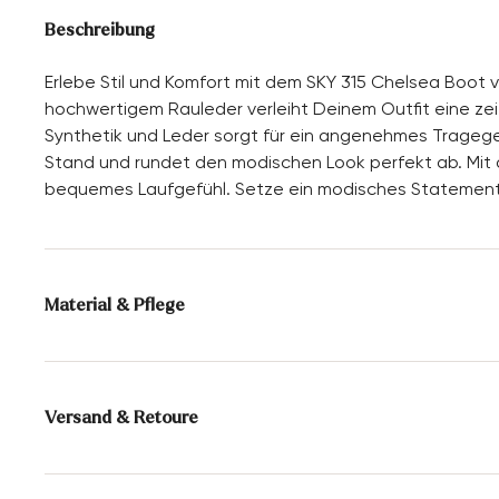
Beschreibung
Erlebe Stil und Komfort mit dem SKY 315 Chelsea Boot 
hochwertigem Rauleder verleiht Deinem Outfit eine zei
Synthetik und Leder sorgt für ein angenehmes Tragegef
Stand und rundet den modischen Look perfekt ab. Mit 
bequemes Laufgefühl. Setze ein modisches Statement un
Material & Pflege
Produktionsgrößengang:
UK-Größen
Futter:
70% Synthetik
30% Leder
Versand & Retoure
Sohle:
Gummisohle
Lieferzeit 5-6 Tage mit DHL oder GLS