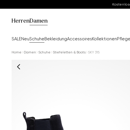
Kostenlos
Herren
Damen
SALE
Neu
Schuhe
Bekleidung
Accessoires
Kollektionen
Pfleg
Home
Damen
Schuhe
Stiefeletten & Boots
SKY 315