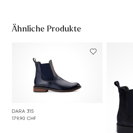
Versandkostenfrei ab 129,90 CHF, ansonsten nur 5,95
CHF
30 Tage kostenfreie Rückgabe
Ähnliche Produkte
Kundenservice - Kontaktformular
DARA 315
179.90 CHF