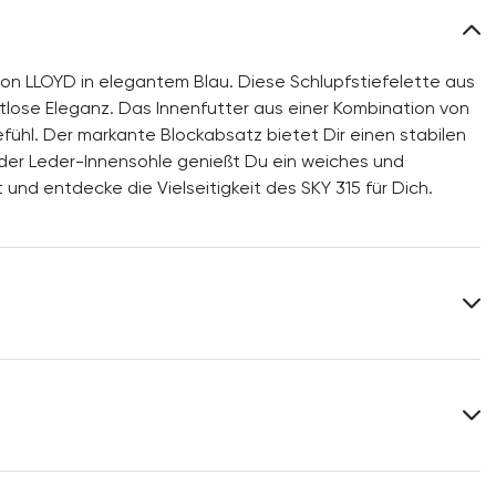
von LLOYD in elegantem Blau. Diese Schlupfstiefelette aus
tlose Eleganz. Das Innenfutter aus einer Kombination von
ühl. Der markante Blockabsatz bietet Dir einen stabilen
der Leder-Innensohle genießt Du ein weiches und
d entdecke die Vielseitigkeit des SKY 315 für Dich.
Obermaterial:
Rauleder
Material Innensohle:
Leder
Absatzhöhe:
12 mm
Weitere Informationen zum Thema findest Du im Bereich