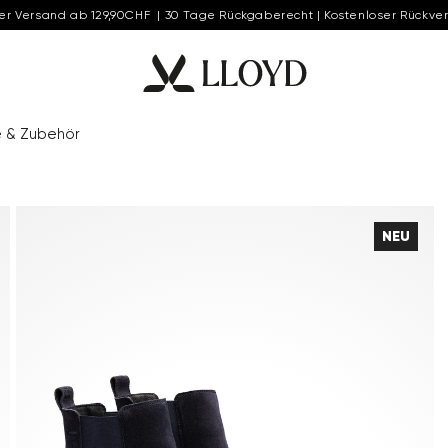
er Versand ab 129,90CHF | 30 Tage Rückgaberecht | Kostenloser Rückve
e & Zubehör
NEU