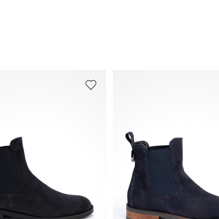
Versand
und
Rücksendung
.
Häufig gestellte Fragen
.