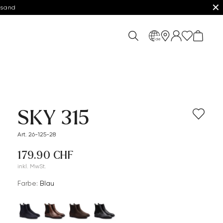
✕
rsand
de
SKY 315
Art. 26-125-28
179.90 CHF
inkl. MwSt.
Farbe:
Blau