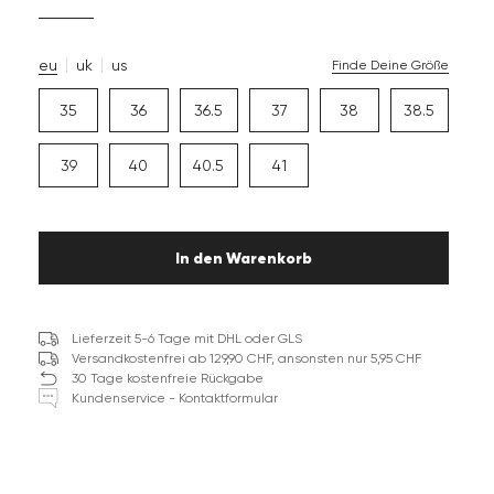
eu
uk
us
Finde Deine Größe
35
36
36.5
37
38
38.5
39
40
40.5
41
In den Warenkorb
Lieferzeit 5-6 Tage mit DHL oder GLS
Versandkostenfrei ab 129,90 CHF, ansonsten nur 5,95 CHF
30 Tage kostenfreie Rückgabe
Kundenservice - Kontaktformular