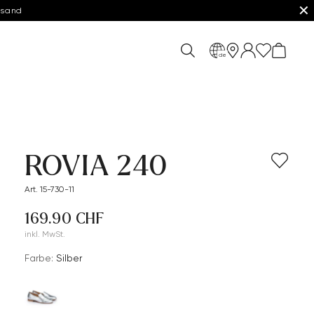
✕
rsand
de
ROVIA 240
Art. 15-730-11
169.90 CHF
inkl. MwSt.
Farbe:
Silber