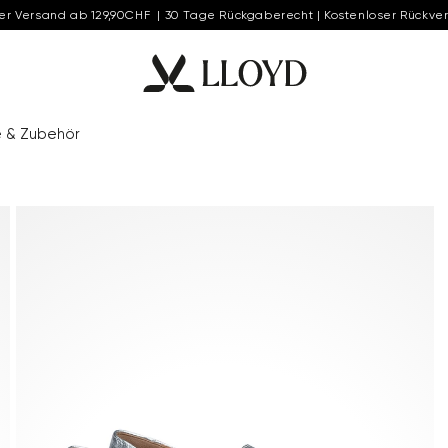
er Versand ab 129,90CHF | 30 Tage Rückgaberecht | Kostenloser Rückve
e & Zubehör