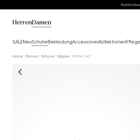
Kostenlos
Herren
Damen
SALE
Neu
Schuhe
Bekleidung
Accessoires
Kollektionen
Pfleg
Home
Damen
Schuhe
Slipper
ROVIA 240