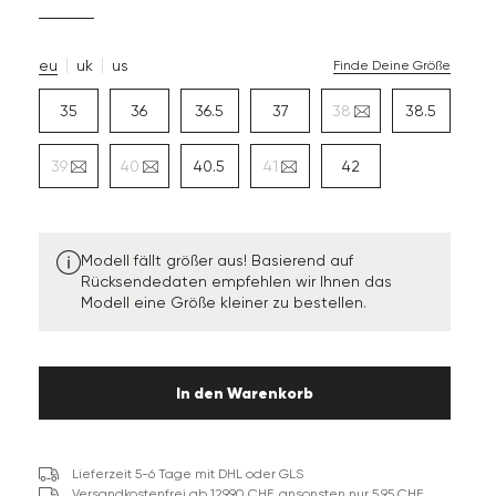
eu
uk
us
Finde Deine Größe
35
36
36.5
37
38
38.5
39
40
40.5
41
42
Modell fällt größer aus! Basierend auf
Rücksendedaten empfehlen wir Ihnen das
Modell eine Größe kleiner zu bestellen.
In den Warenkorb
Lieferzeit 5-6 Tage mit DHL oder GLS
Versandkostenfrei ab 129,90 CHF, ansonsten nur 5,95 CHF