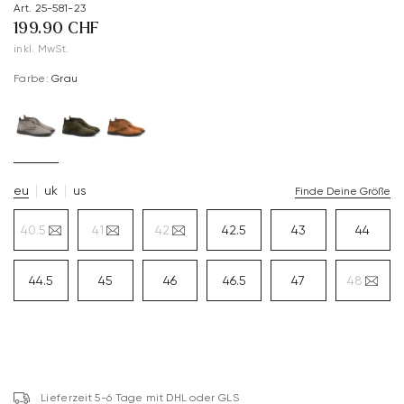
Art. 25-581-23
199.90 CHF
inkl. MwSt.
Farbe:
Grau
eu
uk
us
Finde Deine Größe
40.5
41
42
42.5
43
44
44.5
45
46
46.5
47
48
Lieferzeit 5-6 Tage mit DHL oder GLS