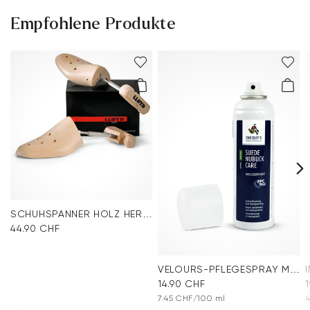
Empfohlene Produkte
SCHUHSPANNER HOLZ HERREN
44.90 CHF
VELOURS-PFLEGESPRAY MULTICOLOUR
14.90 CHF
7.45 CHF/100 ml
4