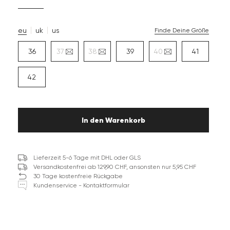
eu
uk
us
Finde Deine Größe
36
37
38
39
40
41
42
In den Warenkorb
Lieferzeit 5-6 Tage mit DHL oder GLS
Versandkostenfrei ab 129,90 CHF, ansonsten nur 5,95 CHF
30 Tage kostenfreie Rückgabe
Kundenservice - Kontaktformular