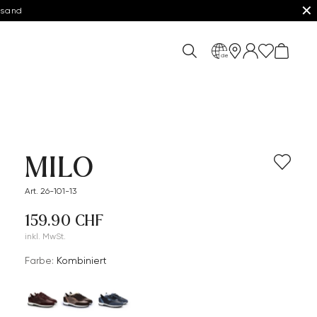
✕
rsand
de
MILO
Art. 26-101-13
159.90 CHF
inkl. MwSt.
Farbe:
Kombiniert