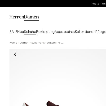
Kostenlos
Herren
Damen
SALE
Neu
Schuhe
Bekleidung
Accessoires
Kollektionen
Pfleg
Home
Damen
Schuhe
Sneakers
MILO