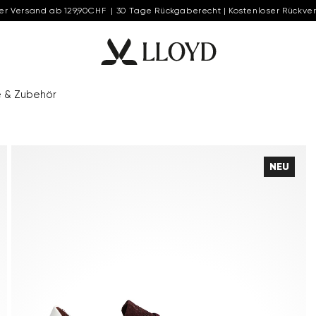
er Versand ab 129,90CHF | 30 Tage Rückgaberecht | Kostenloser Rückve
e & Zubehör
NEU