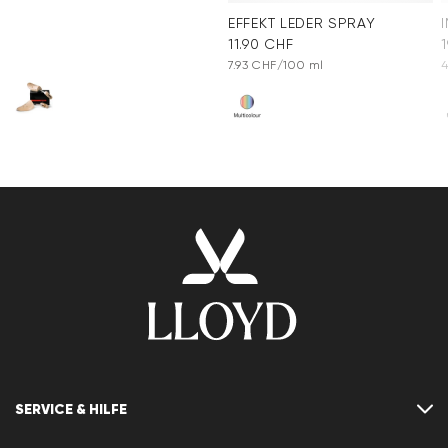
EFFEKT LEDER SPRAY
11.90 CHF
7.93 CHF/100 ml
4
SERVICE & HILFE