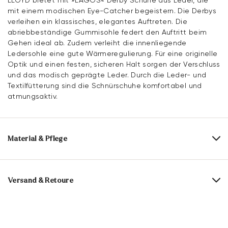
mit einem modischen Eye-Catcher begeistern. Die Derbys
verleihen ein klassisches, elegantes Auftreten. Die
abriebbeständige Gummisohle federt den Auftritt beim
Gehen ideal ab. Zudem verleiht die innenliegende
Ledersohle eine gute Wärmeregulierung. Für eine originelle
Optik und einen festen, sicheren Halt sorgen der Verschluss
und das modisch geprägte Leder. Durch die Leder- und
Textilfütterung sind die Schnürschuhe komfortabel und
atmungsaktiv.
Material & Pflege
Produktionsgrößengang:
UK-Größen
Obermaterial:
Geprägtes Leder
Versand & Retoure
Futtermaterial:
Leder/Textil
Lieferzeit 5-6 Tage mit DHL oder GLS
Material Innensohle:
Leder
Versandkostenfrei ab 129,90 CHF, ansonsten nur 5,95 CHF