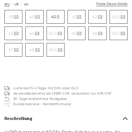
eu
uk
us
Finde Deine Größe
39
40
40.5
41
42
42.5
43
44
44.5
45
46
46.5
47
48
48.5
Lieferzeit 5-6 Tage mit DHL oder GLS
Versandkostenfrei ab 129,90 CHF, ansonsten nur 5,95 CHF
30 Tage kostenfreie Rückgabe
Kundenservice - Kontaktformular
Beschreibung
LLOYD bietet mit »LAGOS« Derby Schuhe aus Leder, die