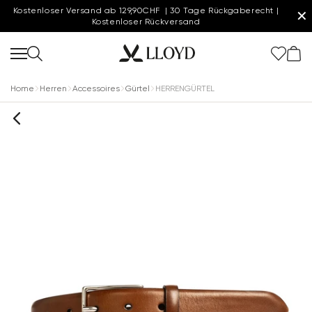
Kostenloser Versand ab 129,90CHF | 30 Tage Rückgaberecht |
✕
Kostenloser Rückversand
Home
Herren
Accessoires
Gürtel
HERRENGÜRTEL