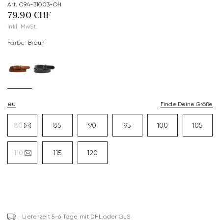
Art. C94-31003-OH
79.90 CHF
inkl. MwSt.
Farbe:
Braun
eu
Finde Deine Größe
80
85
90
95
100
105
110
115
120
Lieferzeit 5-6 Tage mit DHL oder GLS