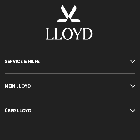
SERVICE & HILFE
Kontakt
FAQ
MEIN LLOYD
Größentabelle
Ratgeber
Rücksendung
Kundenkonto
Vertrag widerrufen
Newsletter
ÜBER LLOYD
Wunschliste
Pressemitteilungen
Karriere
Händlerbereich