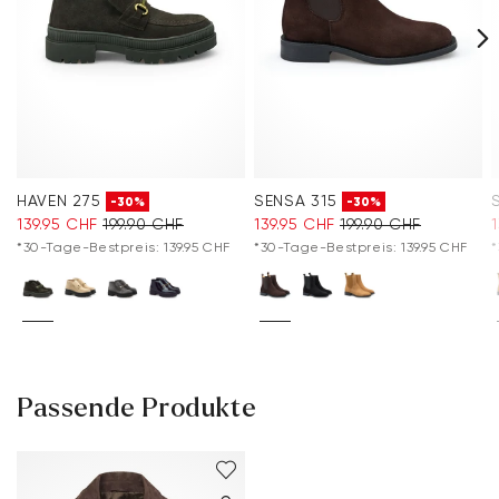
HAVEN 275
SENSA 315
-30%
-30%
139.95 CHF
199.90 CHF
139.95 CHF
199.90 CHF
*30-Tage-Bestpreis: 139.95 CHF
*30-Tage-Bestpreis: 139.95 CHF
*
Passende Produkte