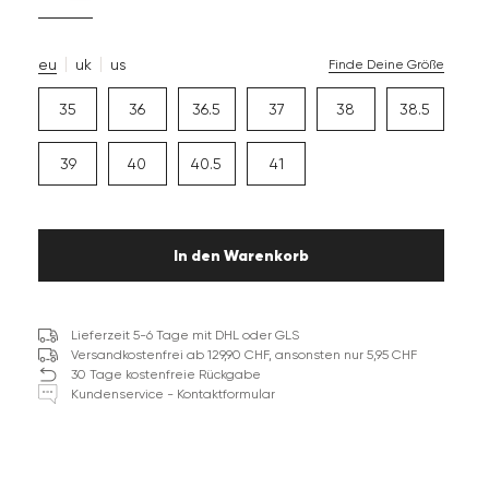
eu
uk
us
Finde Deine Größe
35
36
36.5
37
38
38.5
39
40
40.5
41
In den Warenkorb
Lieferzeit 5-6 Tage mit DHL oder GLS
Versandkostenfrei ab 129,90 CHF, ansonsten nur 5,95 CHF
30 Tage kostenfreie Rückgabe
Kundenservice - Kontaktformular