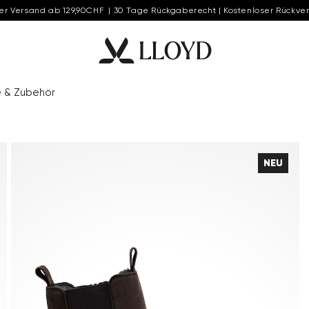
er Versand ab 129,90CHF | 30 Tage Rückgaberecht | Kostenloser Rückve
e & Zubehör
NEU