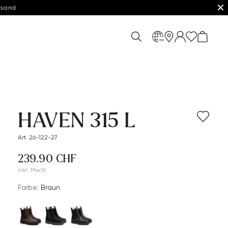
✕
rsand
de
HAVEN 315 L
Art. 26-122-27
239.90 CHF
inkl. MwSt.
Farbe:
Braun