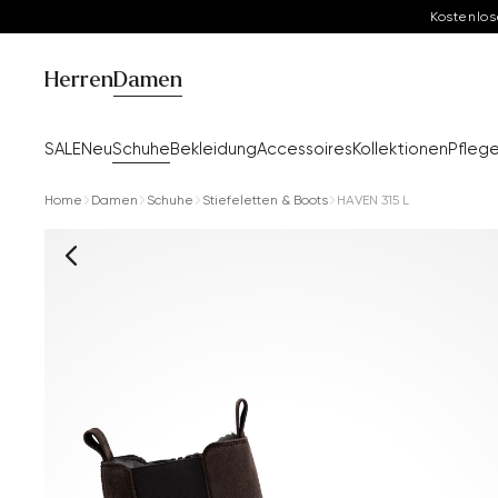
Kostenlos
Herren
Damen
SALE
Neu
Schuhe
Bekleidung
Accessoires
Kollektionen
Pfleg
Home
Damen
Schuhe
Stiefeletten & Boots
HAVEN 315 L