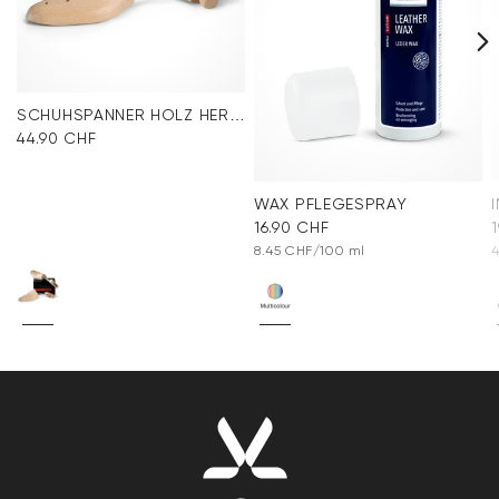
SCHUHSPANNER HOLZ HERREN
44.90 CHF
WAX PFLEGESPRAY
16.90 CHF
8.45 CHF/100 ml
4