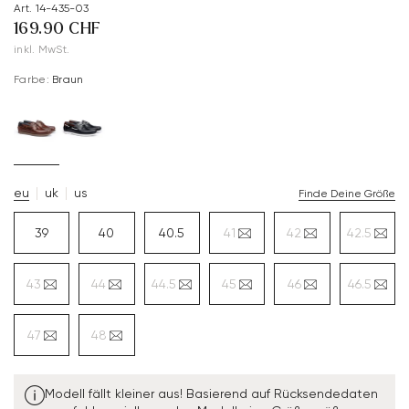
Art. 14-435-03
169.90 CHF
inkl. MwSt.
Farbe:
Braun
eu
uk
us
Finde Deine Größe
39
40
40.5
41
42
42.5
43
44
44.5
45
46
46.5
47
48
Modell fällt kleiner aus! Basierend auf Rücksendedaten