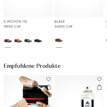
Pflege Ihres Modells die unten angezeigten
Pflegeprodukte unter empfohlene Produkte. Imprägnieren
Sie Ihre Schuhe vor dem ersten Tragen und auch danach
regelmäßig, um dauerhaften Materialschutz vor Nässe und
X-MOTION 110
BLAKE
Anschmutzung zu gewährleisten. Imprägnieren Sie Ihre
199.90 CHF
349.90 CHF
Schuhe mit
IMPRäGNIERER NANO PROTECT SPRAY
aus
ntf
ausreichender E
ernung. Ein Durchnässen der Schuhe
sollte in jedem Falle vermieden werden. Weitere
Informationen zum Thema Materalien und Pflegen finden
Sie in unserem
PFLEGERATGEBER
.
Empfohlene Produkte