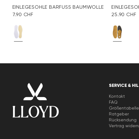
EINLEGESOHLE BARFUSS BAUMWOLLE
EINLEGESO
7.90 CHF
25.90 CHF
SERVICE & HI
Kontakt
FAQ
Größentabell
Ratgeber
Rücksendung
Vertrag widerr