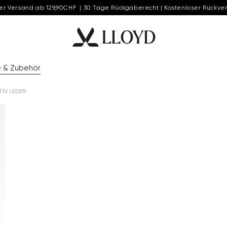
er Versand ab 129,90CHF | 30 Tage Rückgaberecht | Kostenloser Rückve
e & Zubehör
IV LEDER