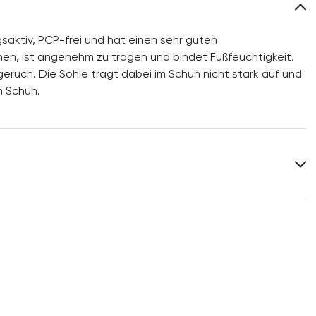
saktiv, PCP-frei und hat einen sehr guten
nen, ist angenehm zu tragen und bindet Fußfeuchtigkeit.
geruch. Die Sohle trägt dabei im Schuh nicht stark auf und
m Schuh.
Weitere Informationen zum Thema findest Du im Bereich
Versand
und
Rücksendung
.
Häufig gestellte Fragen
.