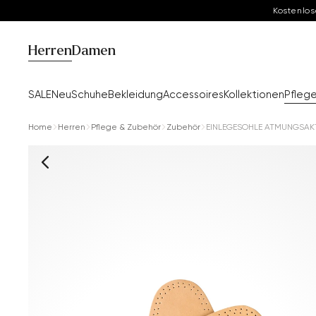
Kostenlos
Herren
Damen
SALE
Neu
Schuhe
Bekleidung
Accessoires
Kollektionen
Pfleg
Home
Herren
Pflege & Zubehör
Zubehör
EINLEGESOHLE ATMUNGSAKT