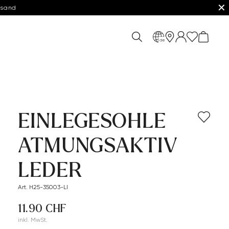
✕
rsand
de
EINLEGESOHLE
ATMUNGSAKTIV
LEDER
Art. H25-35003-LI
11.90 CHF
inkl. MwSt.