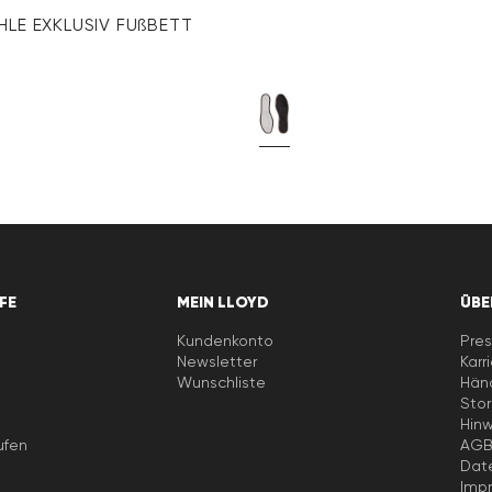
HLE EXKLUSIV FUßBETT
LFE
MEIN LLOYD
ÜBE
Kundenkonto
Pres
Newsletter
Karr
e
Wunschliste
Händ
Stor
Hin
ufen
AG
Dat
Imp