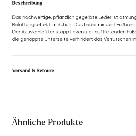
Beschreibung
Das hochwertige, pflanzlich gegerbte Leder ist atmung
Belüftungseffekt im Schuh. Das Leder mindert Fußbren
Der Aktivkohlefilter stoppt eventuell auftretenden Fuß
die genoppte Unterseite verhindert das Verrutschen i
Versand & Retoure
Lieferzeit 5-6 Tage mit DHL oder GLS
Versandkostenfrei ab 129,90 CHF, ansonsten nur 5,95
CHF
30 Tage kostenfreie Rückgabe
Ähnliche Produkte
Kundenservice - Kontaktformular