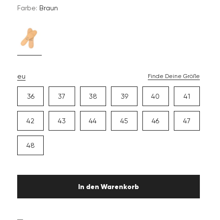
Farbe:
Braun
eu
Finde Deine Größe
36
37
38
39
40
41
42
43
44
45
46
47
48
In den Warenkorb