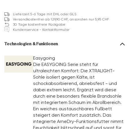
Lieferzeit 5-6 Tage mit DHL oder GLS
Versandkostenfrei ab 129,90 CHF, ansonsten nur 5,95 CHF
30 Tage kostenfreie Rückgabe
Kundenservice - Kontaktformular
Technologien & Funktionen
Easygoing
Die EASYGOING Serie steht für
ultraleichten Komfort: Die XTRALIGHT-
Sohle isoliert gegen Kälte, ist
schockabsorbierend, abriebsfest - und
dabei extrem leicht. Ergänzt wird diese
durch eine besonders flexible Brandsohle
mit integriertem Schaum im Abrollbereich.
Ein weiches austauschbares Fußbett
steigert den Komfort zusätzlich. Das
integrierte ArneDry-Funktionsfutter nimmt
Feuchtigkeit blitzschnell auf und sorgt für