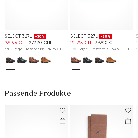
SELECT 327L
SELECT 327L
-30%
-30%
194.95 CHF
279.90 CHF
194.95 CHF
279.90 CHF
*30-Tage-Bestpreis: 194.95 CHF
*30-Tage-Bestpreis: 194.95 CHF
*
Passende Produkte