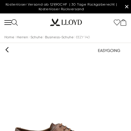
Kostenloser Versand ab 129,90CHF | 30 Tage Rückgaberecht |
✕
Kostenloser Rückversand
Home
Herren
Schuhe
Business-Schuhe
EEZY 140