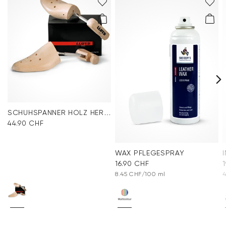
SCHUHSPANNER HOLZ HERREN
44.90 CHF
WAX PFLEGESPRAY
16.90 CHF
8.45 CHF/100 ml
4