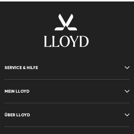
SERVICE & HILFE
Kontakt
FAQ
MEIN LLOYD
Größentabelle
Ratgeber
Rücksendung
Kundenkonto
Vertrag widerrufen
Newsletter
ÜBER LLOYD
Wunschliste
Pressemitteilungen