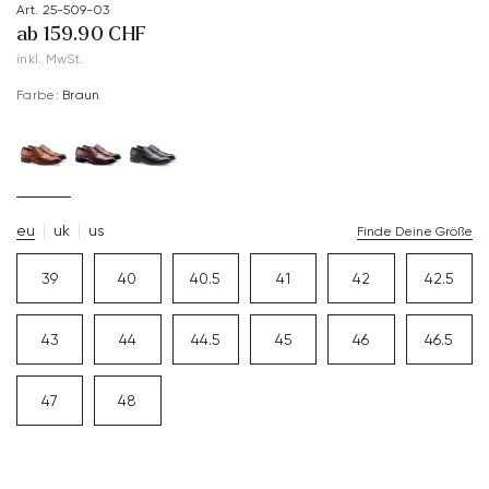
Art. 25-509-03
ab 159.90 CHF
inkl. MwSt.
Farbe:
Braun
eu
uk
us
Finde Deine Größe
39
40
40.5
41
42
42.5
43
44
44.5
45
46
46.5
47
48