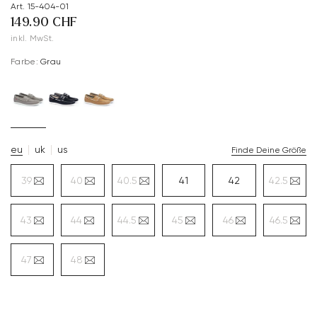
Art. 15-404-01
149.90 CHF
inkl. MwSt.
Farbe:
Grau
eu
uk
us
Finde Deine Größe
39
40
40.5
41
42
42.5
43
44
44.5
45
46
46.5
47
48