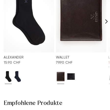
ALEXANDER
WALLET
15.90 CHF
79.90 CHF
*
Empfohlene Produkte