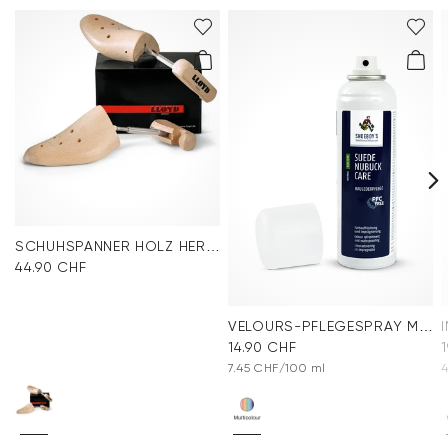
SCHUHSPANNER HOLZ HERREN
44.90 CHF
VELOURS-PFLEGESPRAY MULTICOLOUR
14.90 CHF
7.45 CHF/100 ml
4