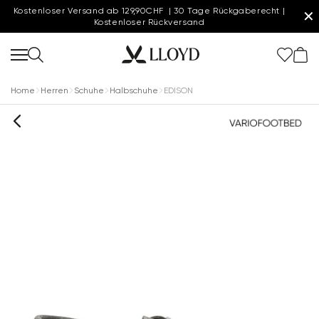
Kostenloser Versand ab 129,90CHF | 30 Tage Rückgaberecht |
✕
Kostenloser Rückversand
Home
Herren
Schuhe
Halbschuhe
EDISON