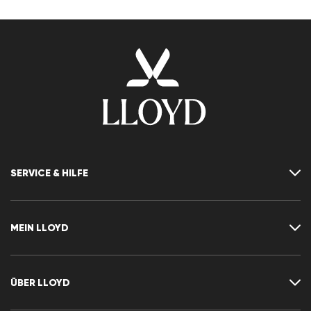
SERVICE & HILFE
Kontakt
FAQ
MEIN LLOYD
Größentabelle
Ratgeber
Rücksendung
Kundenkonto
Vertrag widerrufen
Newsletter
ÜBER LLOYD
Wunschliste