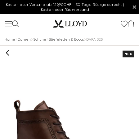
Kostenloser Versand ab 129,90CHF | 30 Tage Rückgaberecht |
✕
Kostenloser Rückversand
Home
Damen
Schuhe
Stiefeletten & Boots
DARA 325
NEU