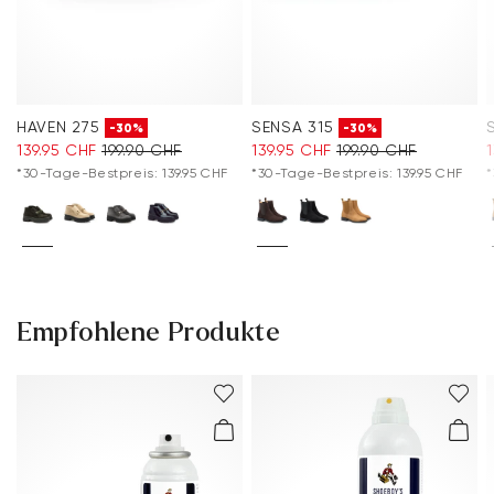
HAVEN 275
SENSA 315
-30%
-30%
139.95 CHF
199.90 CHF
139.95 CHF
199.90 CHF
*30-Tage-Bestpreis: 139.95 CHF
*30-Tage-Bestpreis: 139.95 CHF
*
Empfohlene Produkte