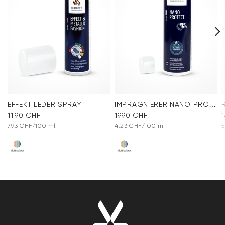
EFFEKT LEDER SPRAY
IMPRÄGNIERER NANO PROTECT SPRAY
11.90 CHF
19.90 CHF
7.93 CHF/100 ml
4.23 CHF/100 ml
5