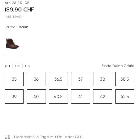
Art. 26-117-05
189.90 CHF
inkl. MwSt.
Farbe:
Braun
eu
uk
us
Finde Deine Größe
35
36
36.5
37
38
38.5
39
40
40.5
41
42
42.5
Lieferzeit 5-6 Tage mit DHL oder GLS