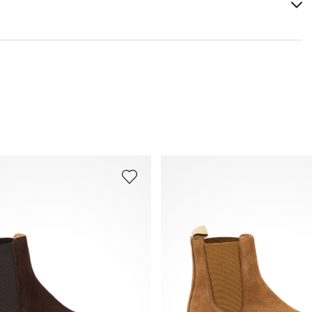
Leistenform:
UMI ST.
Weitere Informationen zum Thema findest Du im Bereich
Versand
und
Rücksendung
.
Häufig gestellte Fragen
.