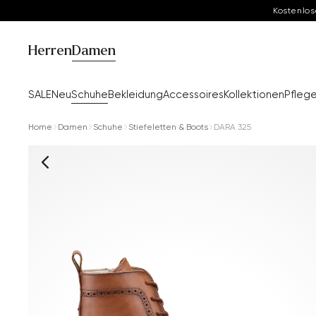
Kostenlos
Herren
Damen
SALE
Neu
Schuhe
Bekleidung
Accessoires
Kollektionen
Pfleg
Home
Damen
Schuhe
Stiefeletten & Boots
DARA 325