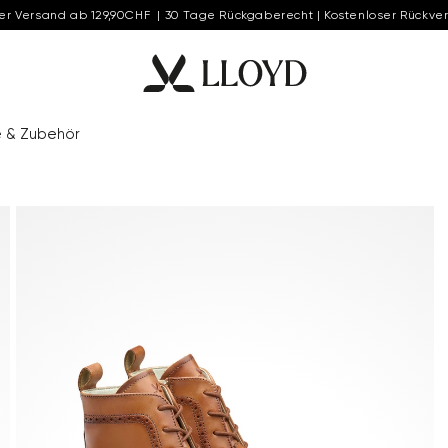
er Versand ab 129,90CHF | 30 Tage Rückgaberecht | Kostenloser Rückve
e & Zubehör