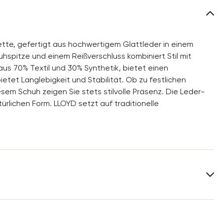
tte, gefertigt aus hochwertigem Glattleder in einem
uhspitze und einem Reißverschluss kombiniert Stil mit
us 70% Textil und 30% Synthetik, bietet einen
et Langlebigkeit und Stabilität. Ob zu festlichen
m Schuh zeigen Sie stets stilvolle Präsenz. Die Leder-
türlichen Form. LLOYD setzt auf traditionelle
.
Obermaterial:
Glattleder
Material Innensohle:
Leder