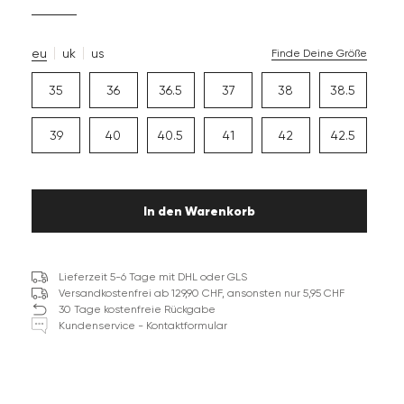
eu
uk
us
Finde Deine Größe
35
36
36.5
37
38
38.5
39
40
40.5
41
42
42.5
In den Warenkorb
Lieferzeit 5-6 Tage mit DHL oder GLS
Versandkostenfrei ab 129,90 CHF, ansonsten nur 5,95 CHF
30 Tage kostenfreie Rückgabe
Kundenservice - Kontaktformular