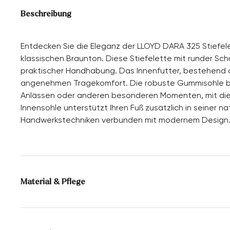
Beschreibung
Entdecken Sie die Eleganz der LLOYD DARA 325 Stiefele
klassischen Braunton. Diese Stiefelette mit runder Sch
praktischer Handhabung. Das Innenfutter, bestehend a
angenehmen Tragekomfort. Die robuste Gummisohle biet
Anlässen oder anderen besonderen Momenten, mit diese
Innensohle unterstützt Ihren Fuß zusätzlich in seiner na
Handwerkstechniken verbunden mit modernem Design
Material & Pflege
Produktionsgrößengang:
UK-Größen
Futter:
70% Textil
30% Synthetik