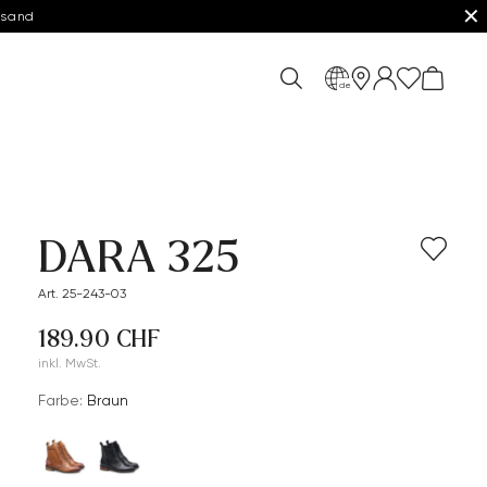
✕
rsand
de
DARA 325
Art. 25-243-03
189.90 CHF
inkl. MwSt.
Farbe:
Braun