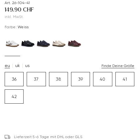
Art. 26-104-41
149.90 CHF
inkl. MwSt.
Farbe:
Weiss
eu
uk
us
Finde Deine Größe
36
37
38
39
40
41
42
Lieferzeit 5-6 Tage mit DHL oder GLS