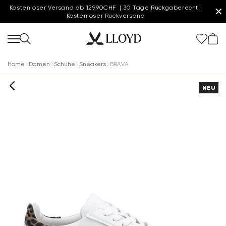
Kostenloser Versand ab 129,90CHF | 30 Tage Rückgaberecht |
✕
Kostenloser Rückversand
Home
Damen
Schuhe
Sneakers
BRAVA
NEU