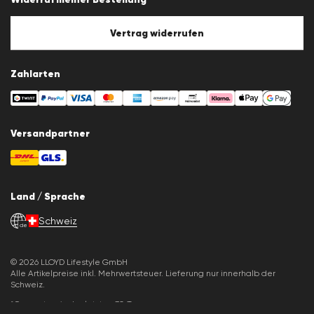
Impressum
Cookie-Policy
Cookie-Einstellungen
Vertrag widerrufen
Zahlarten
Versandpartner
Land / Sprache
Schweiz
de
© 2026 LLOYD Lifestyle GmbH
Alle Artikelpreise inkl. Mehrwertsteuer. Lieferung nur innerhalb der
Schweiz.
*Gesamtpreis der letzten 30 Tage.