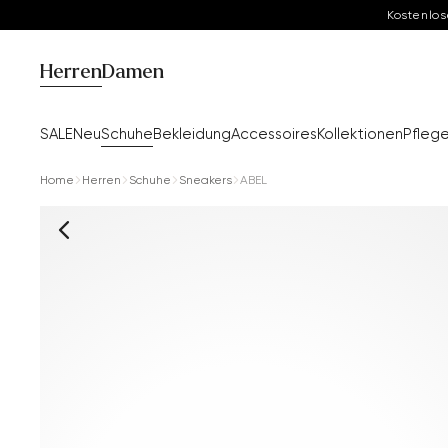
Kostenlos
Herren
Damen
SALE
Neu
Schuhe
Bekleidung
Accessoires
Kollektionen
Pfleg
Home
Herren
Schuhe
Sneakers
ABEL