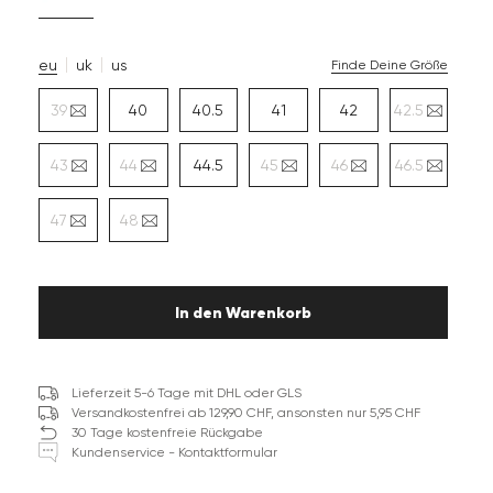
eu
uk
us
Finde Deine Größe
39
40
40.5
41
42
42.5
43
44
44.5
45
46
46.5
47
48
In den Warenkorb
Lieferzeit 5-6 Tage mit DHL oder GLS
Versandkostenfrei ab 129,90 CHF, ansonsten nur 5,95 CHF
30 Tage kostenfreie Rückgabe
Kundenservice - Kontaktformular