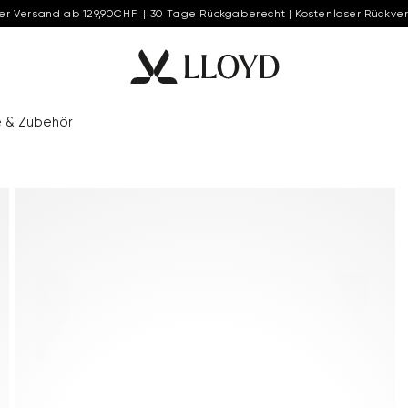
er Versand ab 129,90CHF | 30 Tage Rückgaberecht | Kostenloser Rückve
e & Zubehör