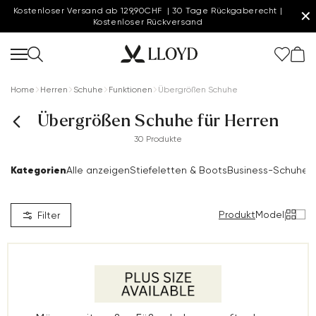
Kostenloser Versand ab 129,90CHF | 30 Tage Rückgaberecht |
✕
Kostenloser Rückversand
Home
Herren
Schuhe
Funktionen
Übergrößen Schuhe
Übergrößen Schuhe für Herren
30 Produkte
Kategorien
Alle anzeigen
Stiefeletten & Boots
Business-Schuhe
S
Produkt
Model
|
Filter