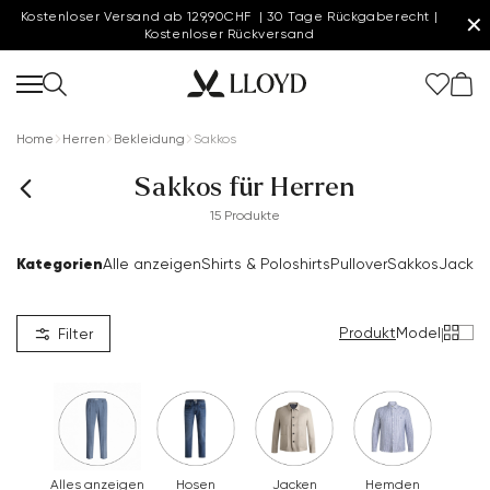
Kostenloser Versand ab 129,90CHF | 30 Tage Rückgaberecht |
✕
Kostenloser Rückversand
Home
Herren
Bekleidung
Sakkos
Sakkos für Herren
15 Produkte
Kategorien
Alle anzeigen
Shirts & Poloshirts
Pullover
Sakkos
Jacke
Produkt
Model
|
Filter
Alles anzeigen
Hosen
Jacken
Hemden